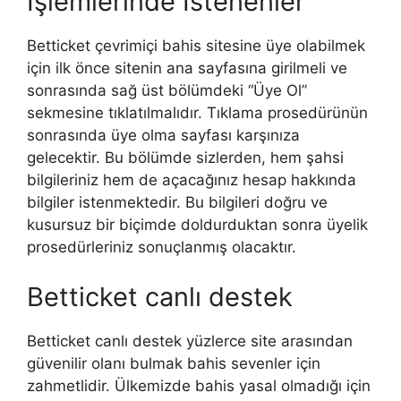
İşlemlerinde İstenenler
Betticket çevrimiçi bahis sitesine üye olabilmek
için ilk önce sitenin ana sayfasına girilmeli ve
sonrasında sağ üst bölümdeki “Üye Ol”
sekmesine tıklatılmalıdır. Tıklama prosedürünün
sonrasında üye olma sayfası karşınıza
gelecektir. Bu bölümde sizlerden, hem şahsi
bilgileriniz hem de açacağınız hesap hakkında
bilgiler istenmektedir. Bu bilgileri doğru ve
kusursuz bir biçimde doldurduktan sonra üyelik
prosedürleriniz sonuçlanmış olacaktır.
Betticket canlı destek
Betticket canlı destek yüzlerce site arasından
güvenilir olanı bulmak bahis sevenler için
zahmetlidir. Ülkemizde bahis yasal olmadığı için