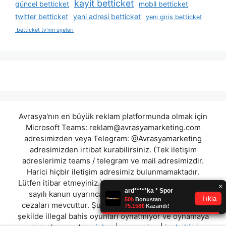
kayit betticket
güncel betticket
mobil betticket
twitter betticket
yeni adresi betticket
yeni giris betticket
betticket tv’nin üyeleri
Avrasya'nın en büyük reklam platformunda olmak için
Microsoft Teams:
reklam@avrasyamarketing.com
adresimizden veya Telegram: @Avrasyamarketing
adresimizden irtibat kurabilirsiniz. (Tek iletişim
adreslerimiz teams / telegram ve mail adresimizdir.
Harici hiçbir iletişim adresimiz bulunmamaktadır.
Lütfen itibar etmeyiniz.) Türkiye yasalarına göre 7258
sayılı kanun uyarınca yasa dışı bahis oynamanın
cezaları mevcuttur. Şu an bulunduğunuz site hiç bir
şekilde illegal bahis oyunları oynatmıyor ve oynamaya