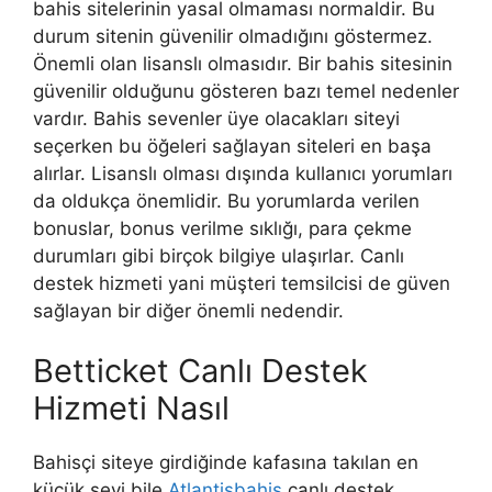
bahis sitelerinin yasal olmaması normaldir. Bu
durum sitenin güvenilir olmadığını göstermez.
Önemli olan lisanslı olmasıdır. Bir bahis sitesinin
güvenilir olduğunu gösteren bazı temel nedenler
vardır. Bahis sevenler üye olacakları siteyi
seçerken bu öğeleri sağlayan siteleri en başa
alırlar. Lisanslı olması dışında kullanıcı yorumları
da oldukça önemlidir. Bu yorumlarda verilen
bonuslar, bonus verilme sıklığı, para çekme
durumları gibi birçok bilgiye ulaşırlar. Canlı
destek hizmeti yani müşteri temsilcisi de güven
sağlayan bir diğer önemli nedendir.
Betticket Canlı Destek
Hizmeti Nasıl
Bahisçi siteye girdiğinde kafasına takılan en
küçük şeyi bile
Atlantisbahis
canlı destek