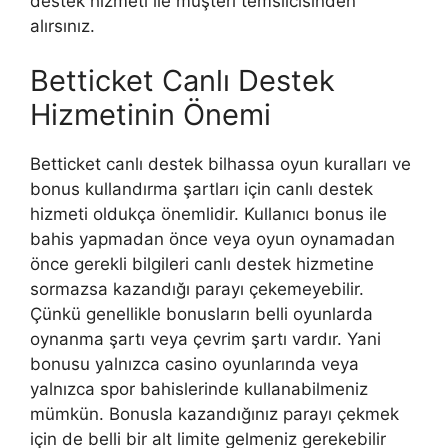
destek hizmeti ile müşteri temsilcisinden
alırsınız.
Betticket Canlı Destek
Hizmetinin Önemi
Betticket canlı destek bilhassa oyun kuralları ve
bonus kullandırma şartları için canlı destek
hizmeti oldukça önemlidir. Kullanıcı bonus ile
bahis yapmadan önce veya oyun oynamadan
önce gerekli bilgileri canlı destek hizmetine
sormazsa kazandığı parayı çekemeyebilir.
Çünkü genellikle bonusların belli oyunlarda
oynanma şartı veya çevrim şartı vardır. Yani
bonusu yalnızca casino oyunlarında veya
yalnızca spor bahislerinde kullanabilmeniz
mümkün. Bonusla kazandığınız parayı çekmek
için de belli bir alt limite gelmeniz gerekebilir