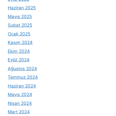
Haziran 2025
Mayıs 2025
Şubat 2025
Ocak 2025
Kasım 2024
Ekim 2024
Eylül 2024
Ağustos 2024
Temmuz 2024
Haziran 2024
Mayıs 2024
Nisan 2024
Mart 2024