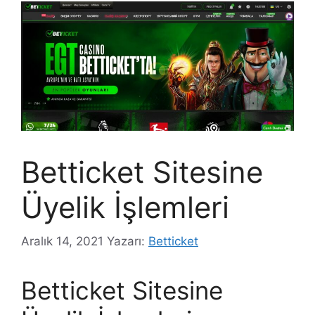
Betticket Sitesine
Üyelik İşlemleri
Aralık 14, 2021
Yazarı:
Betticket
Betticket Sitesine