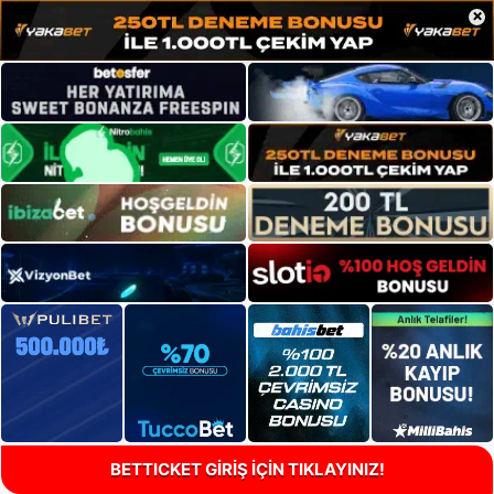
×
BETTICKET GİRİŞ İÇİN TIKLAYINIZ!