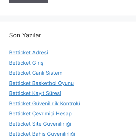
Son Yazılar
Betticket Adresi
Betticket Giriş
Betticket Canlı Sistem
Betticket Basketbol Oyunu
Betticket Kayıt Süresi
Betticket Güvenilirlik Kontrolü
Betticket Çevrimiçi Hesap
Betticket Site Güvenilirliği
Betticket Bahis Güvenilirliği