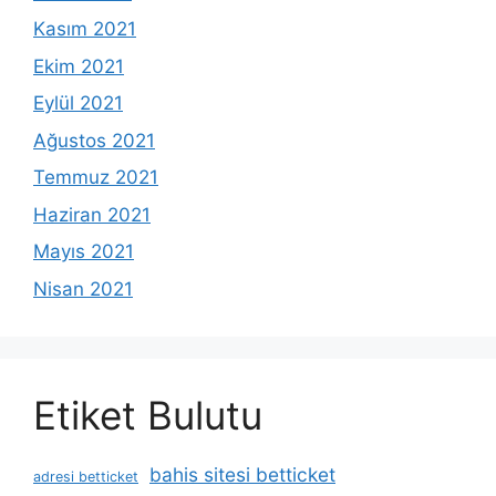
Kasım 2021
Ekim 2021
Eylül 2021
Ağustos 2021
Temmuz 2021
Haziran 2021
Mayıs 2021
Nisan 2021
Etiket Bulutu
bahis sitesi betticket
adresi betticket