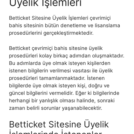
Üyelik İşlemleri
Betticket Sitesine Üyelik İşlemleri çevrimiçi
bahis sitesinin bütün denetleme ve lisanslama
prosedürlerini gerçekleştirmektedir.
Betticket çevrimiçi bahis sitesine üyelik
prosedürleri kolay birkaç adımdan oluşmaktadır.
Bu adımlarda üye olmak isteyen kişilerden
istenen bilgilerin verilmesi vasıtası ile üyelik
prosedürleri tamamlanmaktadır. İstenen
bilgilerde üye olmak isteyen kişi, doğru ve
güncel bilgilerini vermelidir. Eğer ki bilgilerinde
herhangi bir yanlışlık olması halinde, sonraki
zaman belirli sorunlar yaşanabilecektir.
Betticket Sitesine Üyelik