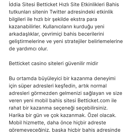
İddia Sitesi Betticket Hızlı Site Etkinlikleri Bahis
tutkunları sitenin Twitter adresindeki etkinlik
bilgileri ile hızlı bir şekilde ekstra para
kazanabilirler. Kullanıcıların kurduğu yeni
arkadaşlıklar, çevrimiçi bahis becerilerini
geliştirmelerine ve yeni stratejiler belirlemelerine
de yardımcı olur.
Betticket casino siteleri güvenilir midir
Bu ortamda büyüleyici bir kazanma deneyimi
için süper adresleri keşfedin, artık normal
adresleri görmezden gelmenizi sağlayan ve size
veren yeni mobil bahis sitesi Betticket.com ile
rahat bir kazanma seçeneği seçebilirsiniz.
Harika bir gün ve çok kazanmak. Özel olacak.
Mobil hizmette, daha önce hiçbir adreste
göremeyeceğiniz, başka hiçbir bahis adresinde