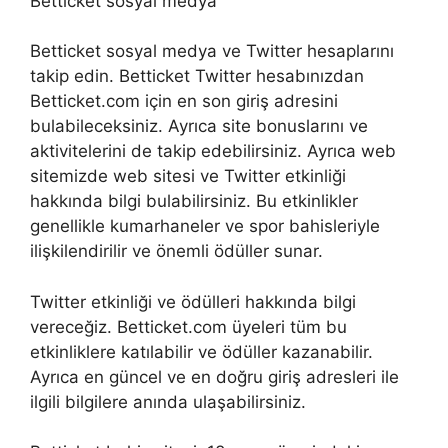
Betticket sosyal medya
Betticket sosyal medya ve Twitter hesaplarını
takip edin. Betticket Twitter hesabınızdan
Betticket.com için en son giriş adresini
bulabileceksiniz. Ayrıca site bonuslarını ve
aktivitelerini de takip edebilirsiniz. Ayrıca web
sitemizde web sitesi ve Twitter etkinliği
hakkında bilgi bulabilirsiniz. Bu etkinlikler
genellikle kumarhaneler ve spor bahisleriyle
ilişkilendirilir ve önemli ödüller sunar.
Twitter etkinliği ve ödülleri hakkında bilgi
vereceğiz. Betticket.com üyeleri tüm bu
etkinliklere katılabilir ve ödüller kazanabilir.
Ayrıca en güncel ve en doğru giriş adresleri ile
ilgili bilgilere anında ulaşabilirsiniz.