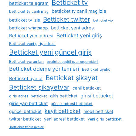
Betticket tv
betticket telegram
betticket tv canli maç izle
betticket tv canli maç
Betticket twitter
betticket tv izle
betticket vip
betticket yeni adres
betticket whatsapp
Betticket yeni giriş
Betticket yeni adresi
Betticket yeni giriş adresi
Betticket yeni güncel giriş
Betticket yorumları
betticket çeşitli oyun seçenekleri
Betticket ödeme yöntemleri
Betticket üyelik
Betticket şikayet
Betticket üye ol
Betticket şikayetvar
canli betticket
girisi betticket
giris betticket
giris adresi betticket
giris yap betticket
güncel adresi betticket
kayit betticket
güncel betticket
mobil betticket
twitter betticket
yeni adresi betticket
yeni giris betticket
betticket tv’nin üyeleri