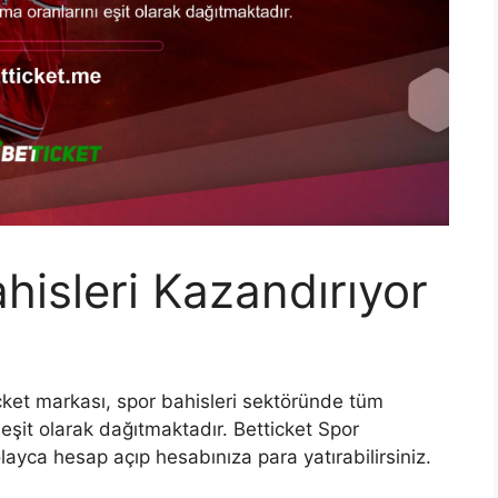
hisleri Kazandırıyor
icket markası, spor bahisleri sektöründe tüm
eşit olarak dağıtmaktadır. Betticket Spor
layca hesap açıp hesabınıza para yatırabilirsiniz.