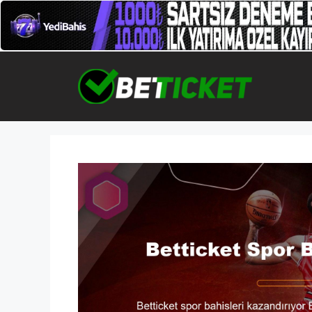
İçeriğe
atla