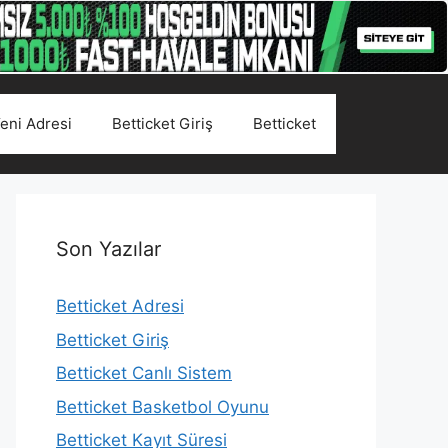
Yeni Adresi
Betticket Giriş
Betticket
Son Yazılar
Betticket Adresi
Betticket Giriş
Betticket Canlı Sistem
Betticket Basketbol Oyunu
Betticket Kayıt Süresi