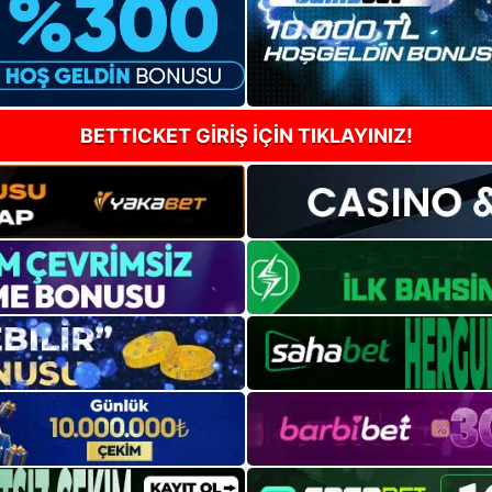
BETTICKET GİRİŞ İÇİN TIKLAYINIZ!