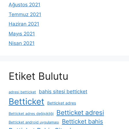
Ağustos 2021
Temmuz 2021
Haziran 2021
Mayıs 2021
Nisan 2021
Etiket Bulutu
bahis sitesi betticket
adresi betticket
Betticket
Betticket adres
Betticket adresi
Betticket adres değişikliği
Betticket bahis
Betticket android uygulaması