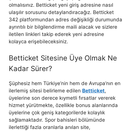
olmalısınız. Betticket yeni giriş adresine nasıl
ulaşılır sorusunu detaylandıracağız. Betticket
342 platformundan adres değişikliği durumunda
ayrıntılı bir bilgilendirme maili alacak ve sizlere
iletilen linkleri takip ederek yeni adresine
kolayca erişebileceksiniz.
Betticket Sitesine Üye Olmak Ne
Kadar Sürer?
Şüphesiz hem Türkiye’nin hem de Avrupa’nın en
ilerlemiş sitesi belirleme edilen
Betticket
,
üyelerine son derece kıymetli fırsatlar vererek
hizmet yürütmekte, özellikle bonus alanlarında
üyelerine çok geniş kategorilerde kolaylık
sağlamaktadır. Spor bahisleri bölümünde
ilerlettiği fazla oranlarla anılan site,