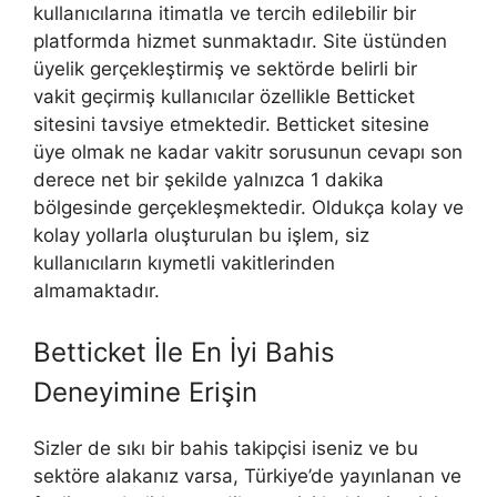
kullanıcılarına itimatla ve tercih edilebilir bir
platformda hizmet sunmaktadır. Site üstünden
üyelik gerçekleştirmiş ve sektörde belirli bir
vakit geçirmiş kullanıcılar özellikle Betticket
sitesini tavsiye etmektedir. Betticket sitesine
üye olmak ne kadar vakitr sorusunun cevapı son
derece net bir şekilde yalnızca 1 dakika
bölgesinde gerçekleşmektedir. Oldukça kolay ve
kolay yollarla oluşturulan bu işlem, siz
kullanıcıların kıymetli vakitlerinden
almamaktadır.
Betticket İle En İyi Bahis
Deneyimine Erişin
Sizler de sıkı bir bahis takipçisi iseniz ve bu
sektöre alakanız varsa, Türkiye’de yayınlanan ve