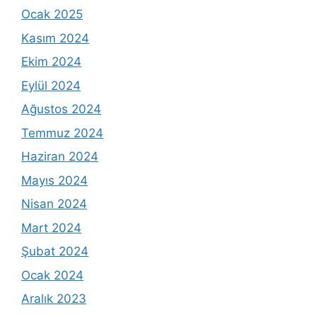
Ocak 2025
Kasım 2024
Ekim 2024
Eylül 2024
Ağustos 2024
Temmuz 2024
Haziran 2024
Mayıs 2024
Nisan 2024
Mart 2024
Şubat 2024
Ocak 2024
Aralık 2023