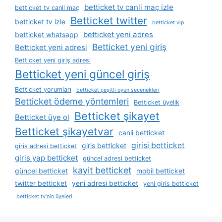
betticket tv canli maç izle
betticket tv canli maç
Betticket twitter
betticket tv izle
betticket vip
betticket yeni adres
betticket whatsapp
Betticket yeni giriş
Betticket yeni adresi
Betticket yeni giriş adresi
Betticket yeni güncel giriş
Betticket yorumları
betticket çeşitli oyun seçenekleri
Betticket ödeme yöntemleri
Betticket üyelik
Betticket şikayet
Betticket üye ol
Betticket şikayetvar
canli betticket
girisi betticket
giris betticket
giris adresi betticket
giris yap betticket
güncel adresi betticket
kayit betticket
güncel betticket
mobil betticket
twitter betticket
yeni adresi betticket
yeni giris betticket
betticket tv’nin üyeleri