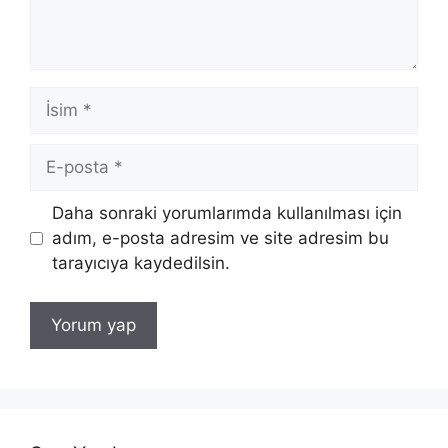
İsim
E-
posta
İnternet
Daha sonraki yorumlarımda kullanılması için
sitesi
adım, e-posta adresim ve site adresim bu
tarayıcıya kaydedilsin.