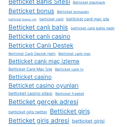
Betticket Bahis Sitesi
Betticket blackjack
Betticket bonus
Betticket bonusları
betticket canli maç izle
betticket canli
betticket bonus vip
Betticket canlı bahis
betticket canlı bahis nedir
Betticket canlı casino
Betticket Canlı Destek
Betticket Canlı Destek Hattı
Betticket canlı maç
Betticket canlı maç izleme
Betticket Canlı Maç İzle
Betticket canlı tv
Betticket casino
Betticket casino oyunları
betticket casino sitesi
Betticket freebet
Betticket gerçek adresi
Betticket giriş
betticket giris twitter
Betticket giriş adresi
betticket girişi