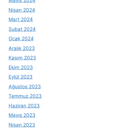
Mayıs 2024
Nisan 2024
Mart 2024
Şubat 2024
Ocak 2024
Aralık 2023
Kasım 2023
Ekim 2023
Eylül 2023
Ağustos 2023
Temmuz 2023
Haziran 2023
Mayıs 2023
Nisan 2023