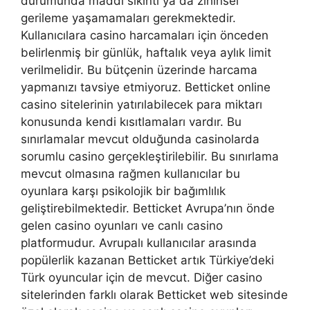
durumunda maddi sıkıntı ya da zihinsel
gerileme yaşamamaları gerekmektedir.
Kullanıcılara casino harcamaları için önceden
belirlenmiş bir günlük, haftalık veya aylık limit
verilmelidir. Bu bütçenin üzerinde harcama
yapmanızı tavsiye etmiyoruz. Betticket online
casino sitelerinin yatırılabilecek para miktarı
konusunda kendi kısıtlamaları vardır. Bu
sınırlamalar mevcut olduğunda casinolarda
sorumlu casino gerçekleştirilebilir. Bu sınırlama
mevcut olmasına rağmen kullanıcılar bu
oyunlara karşı psikolojik bir bağımlılık
geliştirebilmektedir. Betticket Avrupa’nın önde
gelen casino oyunları ve canlı casino
platformudur. Avrupalı ​​kullanıcılar arasında
popülerlik kazanan Betticket artık Türkiye’deki
Türk oyuncular için de mevcut. Diğer casino
sitelerinden farklı olarak Betticket web sitesinde