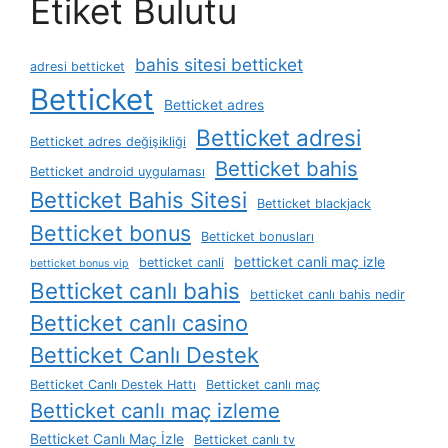
Etiket Bulutu
bahis sitesi betticket
adresi betticket
Betticket
Betticket adres
Betticket adresi
Betticket adres değişikliği
Betticket bahis
Betticket android uygulaması
Betticket Bahis Sitesi
Betticket blackjack
Betticket bonus
Betticket bonusları
betticket canli maç izle
betticket canli
betticket bonus vip
Betticket canlı bahis
betticket canlı bahis nedir
Betticket canlı casino
Betticket Canlı Destek
Betticket Canlı Destek Hattı
Betticket canlı maç
Betticket canlı maç izleme
Betticket Canlı Maç İzle
Betticket canlı tv