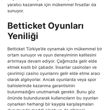
yaratıcı kazanmak için mükemmel fırsatlar da
sunuyor.
Betticket Oyunları
Yeniliği
Betticket Türkiye’de oynamak için mükemmel bir
ortam sunuyor ve oyun deneyiminin kalitesini
artırmaya devam ediyor. Çağımızda gelir elde
etmek kısıtlı bir çabadır. İnsanlar casinoları ve
çevrimiçi casino oyunlarını gelir elde etme aracı
olarak algılıyorlar. Ancak oyunlarda veya spor
bahislerinde kazanma garantisinin
bulunmadığını unutmamak gerekir. Bunu göz
önünde bulundurarak kullanıcıların bu oyunları
oynarken herhangi bir kayıpla karşılaşmaları