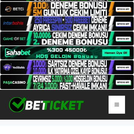
İçeriğe
atla
Menü