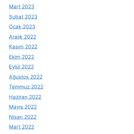
Mart 2023
Şubat 2023
Ocak 2023
Aralık 2022
Kasım 2022
Ekim 2022
Eylül 2022
Ağustos 2022
Temmuz 2022
Haziran 2022
Mayıs 2022
Nisan 2022
Mart 2022