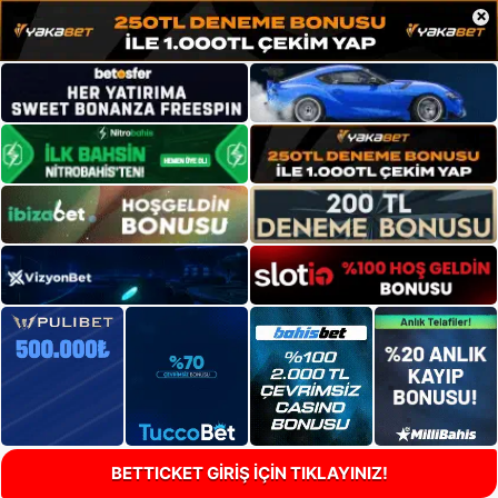
×
BETTICKET GİRİŞ İÇİN TIKLAYINIZ!