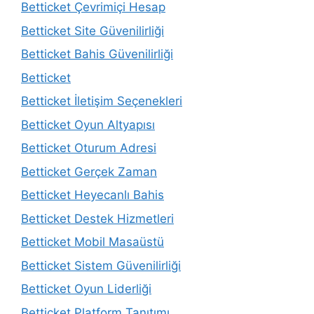
Betticket Çevrimiçi Hesap
Betticket Site Güvenilirliği
Betticket Bahis Güvenilirliği
Betticket
Betticket İletişim Seçenekleri
Betticket Oyun Altyapısı
Betticket Oturum Adresi
Betticket Gerçek Zaman
Betticket Heyecanlı Bahis
Betticket Destek Hizmetleri
Betticket Mobil Masaüstü
Betticket Sistem Güvenilirliği
Betticket Oyun Liderliği
Betticket Platform Tanıtımı