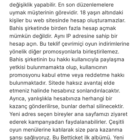
değişiklik yapabilir. En son düzenlemelere
uymak müşterinin görevidir. 18 yaşın altındaki
kişiler bu web sitesinde hesap oluşturamazlar.
Bahis şirketinde birden fazla hesap açmak
mümkün değildir. Aynı IP adresine sahip bir
hesap açın. Bu teklif çevrimiçi oyun indirimlerine
yönelik diğer promosyonlarla birleştirilemez.
Bahis şirketinin bu hakkı kullanıcıyla paylaşma
yetkisi bulunmamakta olup, kullanıcının
promosyonu kabul etme veya reddetme hakkı
bulunmaktadır. Sitede haksız avantaj elde
etmeniz halinde hesabınız sonlandırılacaktır.
Ayrıca, yanlışlıkla hesabınıza herhangi bir
kazanç gönderilirse, bunlar derhal silinecektir.
Yeni adres seçen bireyler ana sayfamızı ziyaret
ederek kampanyadan faydalanabilirler. Çeşitli
oyun menülerine katılarak size para kazanma
şansı sağlıyoruz. Bu Betticket ilk albümü. Yeni