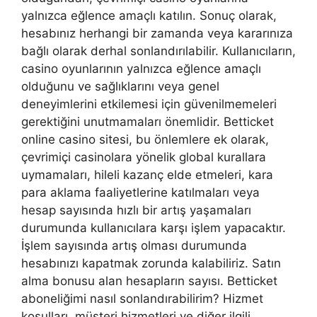
yalnızca eğlence amaçlı katılın. Sonuç olarak,
hesabınız herhangi bir zamanda veya kararınıza
bağlı olarak derhal sonlandırılabilir. Kullanıcıların,
casino oyunlarının yalnızca eğlence amaçlı
olduğunu ve sağlıklarını veya genel
deneyimlerini etkilemesi için güvenilmemeleri
gerektiğini unutmamaları önemlidir. Betticket
online casino sitesi, bu önlemlere ek olarak,
çevrimiçi casinolara yönelik global kurallara
uymamaları, hileli kazanç elde etmeleri, kara
para aklama faaliyetlerine katılmaları veya
hesap sayısında hızlı bir artış yaşamaları
durumunda kullanıcılara karşı işlem yapacaktır.
İşlem sayısında artış olması durumunda
hesabınızı kapatmak zorunda kalabiliriz. Satın
alma bonusu alan hesapların sayısı. Betticket
aboneliğimi nasıl sonlandırabilirim? Hizmet
koşulları, müşteri hizmetleri ve diğer ilgili