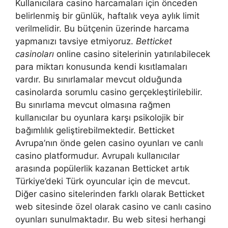
Kullanıcılara casino harcamaları için önceden
belirlenmiş bir günlük, haftalık veya aylık limit
verilmelidir. Bu bütçenin üzerinde harcama
yapmanızı tavsiye etmiyoruz.
Betticket
casinoları
online casino sitelerinin yatırılabilecek
para miktarı konusunda kendi kısıtlamaları
vardır. Bu sınırlamalar mevcut olduğunda
casinolarda sorumlu casino gerçekleştirilebilir.
Bu sınırlama mevcut olmasına rağmen
kullanıcılar bu oyunlara karşı psikolojik bir
bağımlılık geliştirebilmektedir. Betticket
Avrupa’nın önde gelen casino oyunları ve canlı
casino platformudur. Avrupalı ​​kullanıcılar
arasında popülerlik kazanan Betticket artık
Türkiye’deki Türk oyuncular için de mevcut.
Diğer casino sitelerinden farklı olarak Betticket
web sitesinde özel olarak casino ve canlı casino
oyunları sunulmaktadır. Bu web sitesi herhangi