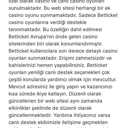
özel olarak casino ve canlı casino oyunları
sunulmaktadır. Bu web sitesi herhangi bir ek
casino oyunu sunmamaktadır. Sadece Betticket
casino oyunlarına verdiği destekle
tanınmaktadır. Bu özelliğin dahil edilmesi
Betticket Avrupa’nın önde gelen casino
sitelerinden biri olarak konumlandırmıştır.
Betticket kullanıcılara son derece detaylı casino
oyunları sunmaktadır. Erişimi zahmetsizdir ve
bahislerinizi hemen yapabilirsiniz.
Betticket
oyunları yeniliği
canlı destek seçenekleri çok
çeşitli konularda yardımcı olmak için mevcuttur.
Mevcut adresiniz ile giriş yapın ve kazancınızı
kısa sürede ikiye katlayın. Düzenli olarak
güncellenen bir web sitesi aynı zamanda
etkinlikler şeklinde de düzenli olarak
güncellenmektedir. Yardıma ihtiyacınız varsa
canlı destek ekibimizle iletişime geçmekten