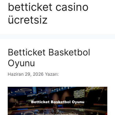
betticket casino
ücretsiz
Betticket Basketbol
Oyunu
Haziran 29, 2026
Yazarı: