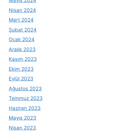
Mayıs 2024
Nisan 2024
Mart 2024
Şubat 2024
Ocak 2024
Aralık 2023
Kasım 2023
Ekim 2023
Eylül 2023
Ağustos 2023
Temmuz 2023
Haziran 2023
Mayıs 2023
Nisan 2023