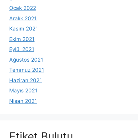
Ocak 2022
Aralık 2021
Kasım 2021
Ekim 2021
Eylül 2021
Ağustos 2021
Temmuz 2021
Haziran 2021
Mayıs 2021
Nisan 2021
Etiket Bulutu