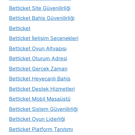
Betticket Site Güvenilirliği
Betticket Bahis Güvenilirliği
Betticket
Betticket İletişim Seçenekleri
Betticket Oyun Altyapısı
Betticket Oturum Adresi
Betticket Gerçek Zaman
Betticket Heyecanlı Bahis
Betticket Destek Hizmetleri
Betticket Mobil Masaüstü
Betticket Sistem Güvenilirliği
Betticket Oyun Liderliği
Betticket Platform Tanıtımı