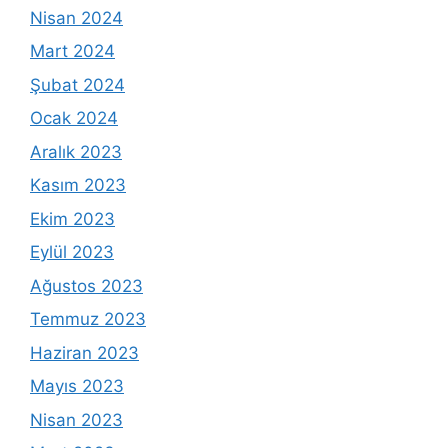
Nisan 2024
Mart 2024
Şubat 2024
Ocak 2024
Aralık 2023
Kasım 2023
Ekim 2023
Eylül 2023
Ağustos 2023
Temmuz 2023
Haziran 2023
Mayıs 2023
Nisan 2023