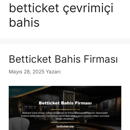
betticket çevrimiçi
bahis
Betticket Bahis Firması
Mayıs 28, 2025
Yazarı: