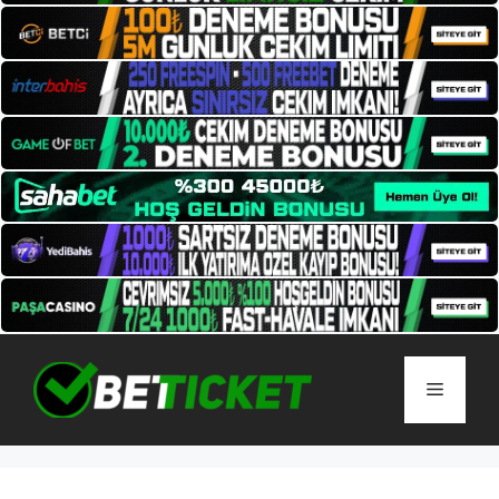
İçeriğe
atla
Menü