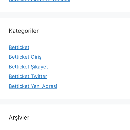
Kategoriler
Betticket
Betticket Giriş
Betticket Şikayet
Betticket Twitter
Betticket Yeni Adresi
Arşivler