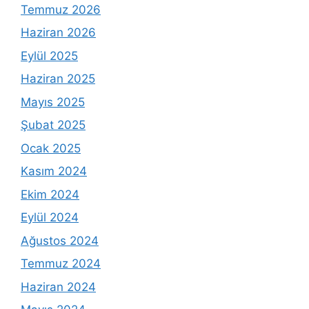
Temmuz 2026
Haziran 2026
Eylül 2025
Haziran 2025
Mayıs 2025
Şubat 2025
Ocak 2025
Kasım 2024
Ekim 2024
Eylül 2024
Ağustos 2024
Temmuz 2024
Haziran 2024