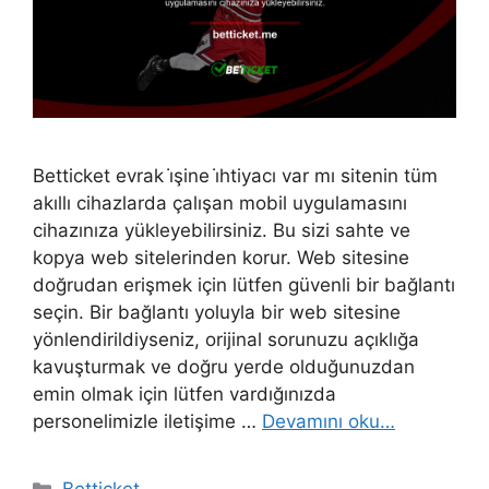
Betticket evrak i̇şine i̇htiyacı var mı sitenin tüm
akıllı cihazlarda çalışan mobil uygulamasını
cihazınıza yükleyebilirsiniz. Bu sizi sahte ve
kopya web sitelerinden korur. Web sitesine
doğrudan erişmek için lütfen güvenli bir bağlantı
seçin. Bir bağlantı yoluyla bir web sitesine
yönlendirildiyseniz, orijinal sorunuzu açıklığa
kavuşturmak ve doğru yerde olduğunuzdan
emin olmak için lütfen vardığınızda
personelimizle iletişime …
Devamını oku…
Kategoriler