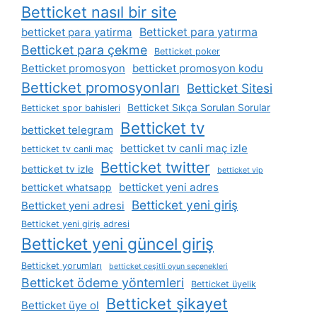
Betticket nasıl bir site
betticket para yatirma
Betticket para yatırma
Betticket para çekme
Betticket poker
Betticket promosyon
betticket promosyon kodu
Betticket promosyonları
Betticket Sitesi
Betticket Sıkça Sorulan Sorular
Betticket spor bahisleri
Betticket tv
betticket telegram
betticket tv canli maç izle
betticket tv canli maç
Betticket twitter
betticket tv izle
betticket vip
betticket yeni adres
betticket whatsapp
Betticket yeni giriş
Betticket yeni adresi
Betticket yeni giriş adresi
Betticket yeni güncel giriş
Betticket yorumları
betticket çeşitli oyun seçenekleri
Betticket ödeme yöntemleri
Betticket üyelik
Betticket şikayet
Betticket üye ol