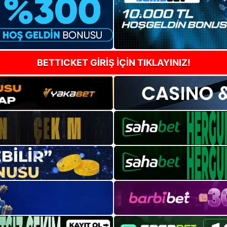
BETTICKET GİRİŞ İÇİN TIKLAYINIZ!