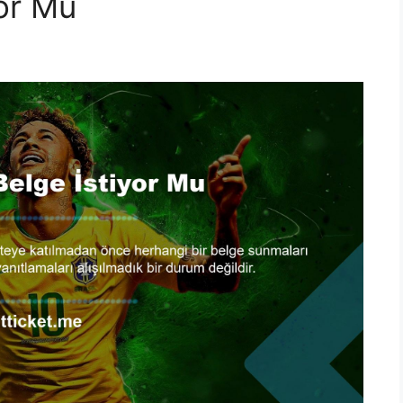
yor Mu