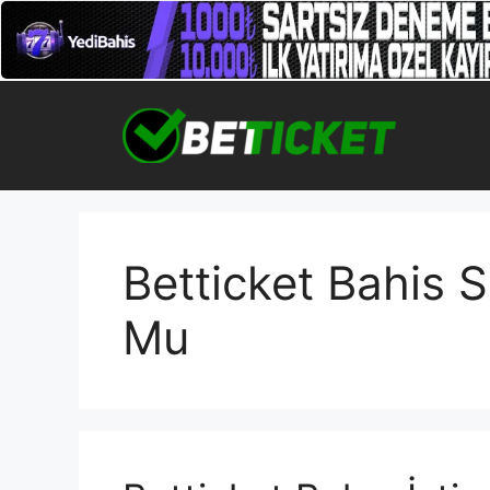
İçeriğe
atla
Betticket Bahis Si
Mu