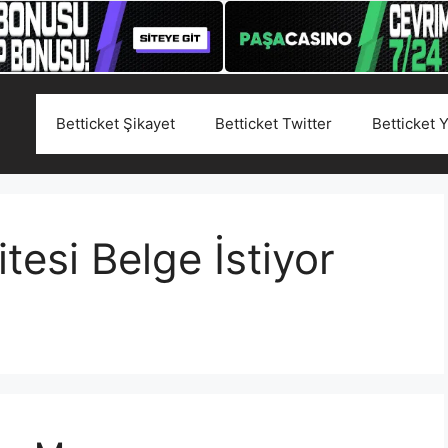
Betticket Şikayet
Betticket Twitter
Betticket 
tesi Belge İstiyor