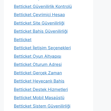
Betticket Güvenilirlik Kontrolü
Betticket Çevrimiçi Hesap
Betticket Site Güvenilirliği
Betticket Bahis Güvenilirliği
Betticket
Betticket İletişim Seçenekleri
Betticket Oyun Altyapısı
Betticket Oturum Adresi
Betticket Gerçek Zaman
Betticket Heyecanlı Bahis
Betticket Destek Hizmetleri
Betticket Mobil Masaüstü
Betticket Sistem Güvenilirliği