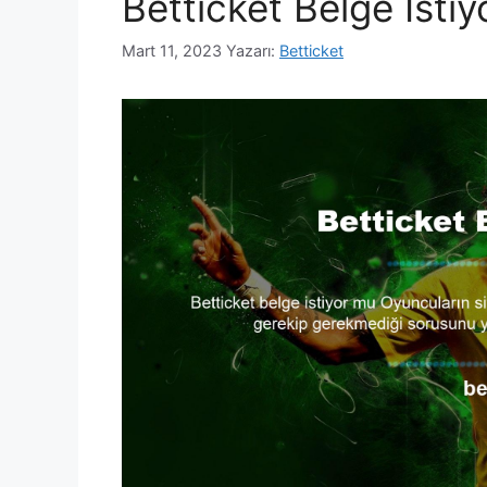
Betticket Belge İsti
Mart 11, 2023
Yazarı:
Betticket