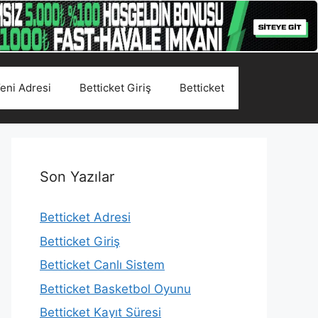
Yeni Adresi
Betticket Giriş
Betticket
Son Yazılar
Betticket Adresi
Betticket Giriş
Betticket Canlı Sistem
Betticket Basketbol Oyunu
Betticket Kayıt Süresi