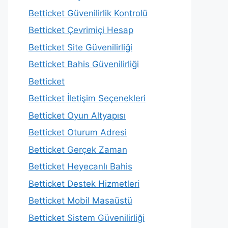
Betticket Güvenilirlik Kontrolü
Betticket Çevrimiçi Hesap
Betticket Site Güvenilirliği
Betticket Bahis Güvenilirliği
Betticket
Betticket İletişim Seçenekleri
Betticket Oyun Altyapısı
Betticket Oturum Adresi
Betticket Gerçek Zaman
Betticket Heyecanlı Bahis
Betticket Destek Hizmetleri
Betticket Mobil Masaüstü
Betticket Sistem Güvenilirliği