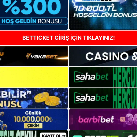
BETTICKET GİRİŞ İÇİN TIKLAYINIZ!