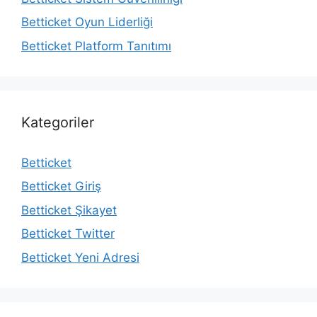
Betticket Oyun Liderliği
Betticket Platform Tanıtımı
Kategoriler
Betticket
Betticket Giriş
Betticket Şikayet
Betticket Twitter
Betticket Yeni Adresi