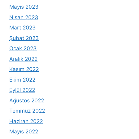
Mayıs 2023
Nisan 2023
Mart 2023
Şubat 2023
Ocak 2023
Aralık 2022
Kasım 2022
Ekim 2022
Eylül 2022
Ağustos 2022
Temmuz 2022
Haziran 2022
Mayıs 2022