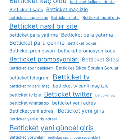
Betticket kaç oldu
betticket kullanıcı dostu
Betticket lisans
Betticket maç izle
betticket maç izleme
Betticket mobil
Betticket mobil giriş
Betticket nasıl bir site
betticket para yatirma
Betticket para yatırma
Betticket para çekme
Betticket poker
Betticket promosyon
betticket promosyon kodu
Betticket promosyonları
Betticket Sitesi
Betticket Sıkça Sorulan Sorular
Betticket spor bahisleri
Betticket tv
betticket telegram
betticket tv canli maç izle
betticket tv canli maç
Betticket twitter
betticket tv izle
betticket vip
betticket yeni adres
betticket whatsapp
Betticket yeni giriş
Betticket yeni adresi
Betticket yeni giriş adresi
Betticket yeni güncel giriş
Betticket yorumları
betticket çeşitli oyun seçenekleri