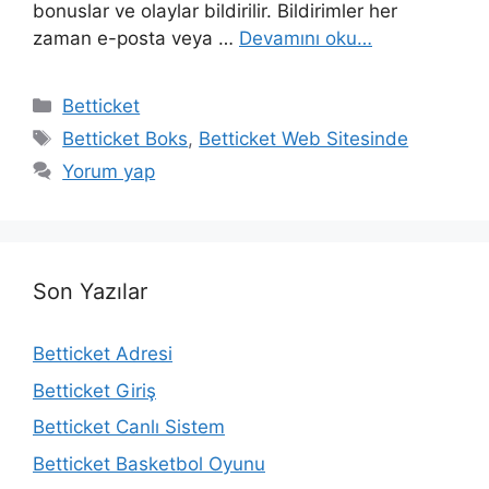
bonuslar ve olaylar bildirilir. Bildirimler her
zaman e-posta veya …
Devamını oku…
Kategoriler
Betticket
Etiketler
Betticket Boks
,
Betticket Web Sitesinde
Yorum yap
Son Yazılar
Betticket Adresi
Betticket Giriş
Betticket Canlı Sistem
Betticket Basketbol Oyunu