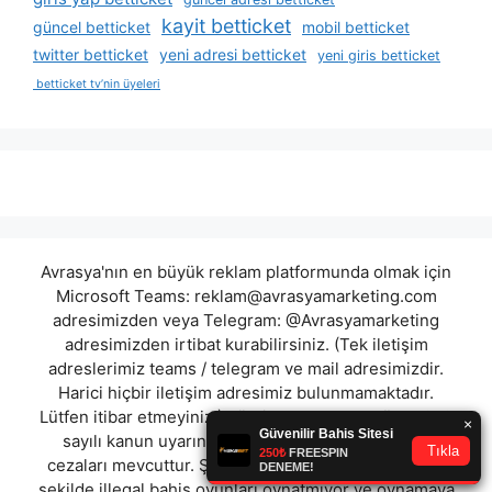
kayit betticket
güncel betticket
mobil betticket
twitter betticket
yeni adresi betticket
yeni giris betticket
betticket tv’nin üyeleri
Avrasya'nın en büyük reklam platformunda olmak için
Microsoft Teams:
reklam@avrasyamarketing.com
adresimizden veya Telegram: @Avrasyamarketing
adresimizden irtibat kurabilirsiniz. (Tek iletişim
adreslerimiz teams / telegram ve mail adresimizdir.
Harici hiçbir iletişim adresimiz bulunmamaktadır.
Lütfen itibar etmeyiniz.) Türkiye yasalarına göre 7258
sayılı kanun uyarınca yasa dışı bahis oynamanın
cezaları mevcuttur. Şu an bulunduğunuz site hiç bir
şekilde illegal bahis oyunları oynatmıyor ve oynamaya