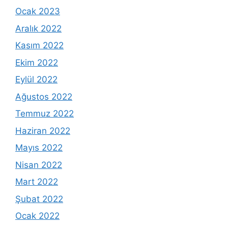
Ocak 2023
Aralık 2022
Kasım 2022
Ekim 2022
Eylül 2022
Ağustos 2022
Temmuz 2022
Haziran 2022
Mayıs 2022
Nisan 2022
Mart 2022
Şubat 2022
Ocak 2022