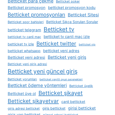
Betticket para çekme
Betticket poker
Betticket promosyon
betticket promosyon kodu
Betticket promosyonları
Betticket Sitesi
Betticket Sıkça Sorulan Sorular
Betticket spor bahisleri
Betticket tv
betticket telegram
betticket tv canli maç izle
betticket tv canli maç
Betticket twitter
betticket tv izle
betticket vip
betticket yeni adres
betticket whatsapp
Betticket yeni giriş
Betticket yeni adresi
Betticket yeni giriş adresi
Betticket yeni güncel giriş
Betticket yorumları
betticket çeşitli oyun seçenekleri
Betticket ödeme yöntemleri
Betticket üyelik
Betticket şikayet
Betticket üye ol
Betticket şikayetvar
canli betticket
girisi betticket
giris betticket
giris adresi betticket
giris yap betticket
güncel adresi betticket