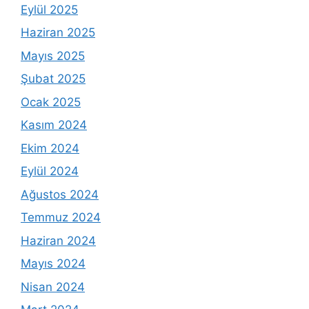
Eylül 2025
Haziran 2025
Mayıs 2025
Şubat 2025
Ocak 2025
Kasım 2024
Ekim 2024
Eylül 2024
Ağustos 2024
Temmuz 2024
Haziran 2024
Mayıs 2024
Nisan 2024