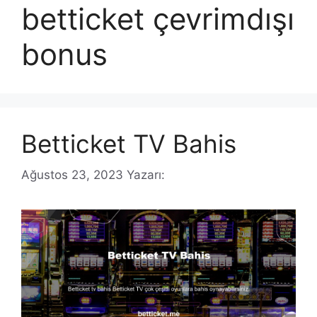
betticket çevrimdışı
bonus
Betticket TV Bahis
Ağustos 23, 2023
Yazarı: