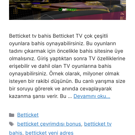
Betticket tv bahis Betticket TV çok çeşitli
oyunlara bahis oynayabilirsiniz. Bu oyunların
tadını çıkarmak için öncelikle bahis sitesine üye
olmalısınız. Giriş yaptıktan sonra TV özelliklerine
erişebilir ve dahil olan TV oyunlarına bahis
oynayabilirsiniz. Örnek olarak, milyoner olmak
isteyen bir rakibi düşünün. Bu canlı yarışma size
bir soruyu görerek ve anında cevaplayarak
kazanma şansı verir. Bu …
Devamını oku…
Kategoriler
Betticket
Etiketler
betticket çevrimdışı bonus
,
betticket tv
bahis
,
betticket yeni adres