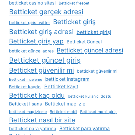
betticket casino sitesi
Betticket freebet
Betticket gerçek adresi
Betticket giriş
betticket giris twitter
Betticket giriş adresi
betticket girişi
Betticket giriş yap
Betticket Güncel
Betticket güncel adresi
betticket güncel adres
Betticket güncel giriş
Betticket güvenilir mi
betticket güvenlir mi
betticket instagram
Betticket inceleme
Betticket kayıt
Betticket kaydol
Betticket kaç oldu
betticket kullanıcı dostu
Betticket lisans
Betticket maç izle
betticket maç izleme
Betticket mobil
Betticket mobil giriş
Betticket nasıl bir site
betticket para yatirma
Betticket para yatırma