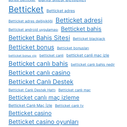
Betticket
Betticket adres
Betticket adresi
Betticket adres değişikliği
Betticket bahis
Betticket android uygulaması
Betticket Bahis Sitesi
Betticket blackjack
Betticket bonus
Betticket bonusları
betticket canli maç izle
betticket canli
betticket bonus vip
Betticket canlı bahis
betticket canlı bahis nedir
Betticket canlı casino
Betticket Canlı Destek
Betticket Canlı Destek Hattı
Betticket canlı maç
Betticket canlı maç izleme
Betticket Canlı Maç İzle
Betticket canlı tv
Betticket casino
Betticket casino oyunları