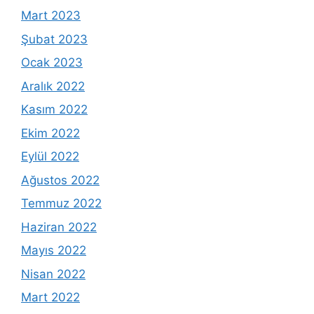
Mart 2023
Şubat 2023
Ocak 2023
Aralık 2022
Kasım 2022
Ekim 2022
Eylül 2022
Ağustos 2022
Temmuz 2022
Haziran 2022
Mayıs 2022
Nisan 2022
Mart 2022