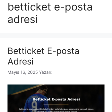
betticket e-posta
adresi
Betticket E-posta
Adresi
Mayıs 16, 2025
Yazarı: