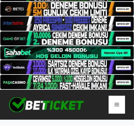
İçeriğe
atla
Menü