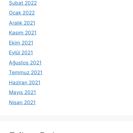
Şubat 2022
Ocak 2022
Aralık 2021
Kasım 2021
Ekim 2021
Eylül 2021
Ağustos 2021
Temmuz 2021
Haziran 2021
Mayıs 2021
Nisan 2021