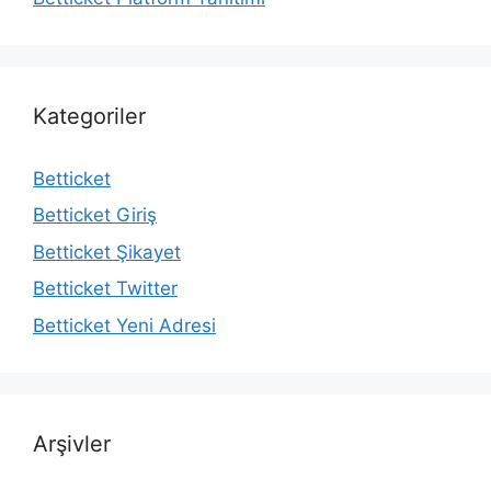
Kategoriler
Betticket
Betticket Giriş
Betticket Şikayet
Betticket Twitter
Betticket Yeni Adresi
Arşivler