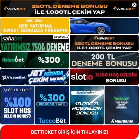
×
BETTICKET GİRİŞ İÇİN TIKLAYINIZ!