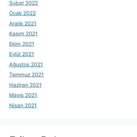
Şubat 2022
Ocak 2022
Aralık 2021
Kasım 2021
Ekim 2021
Eylül 2021
Ağustos 2021
Temmuz 2021
Haziran 2021
Mayıs 2021
Nisan 2021