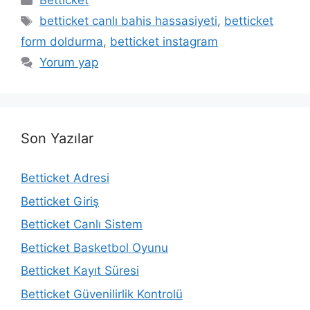
Betticket
Etiketler
betticket canlı bahis hassasiyeti
,
betticket
form doldurma
,
betticket instagram
Yorum yap
Son Yazılar
Betticket Adresi
Betticket Giriş
Betticket Canlı Sistem
Betticket Basketbol Oyunu
Betticket Kayıt Süresi
Betticket Güvenilirlik Kontrolü