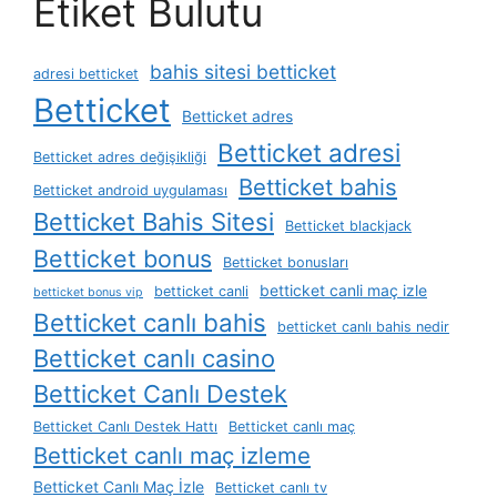
Etiket Bulutu
bahis sitesi betticket
adresi betticket
Betticket
Betticket adres
Betticket adresi
Betticket adres değişikliği
Betticket bahis
Betticket android uygulaması
Betticket Bahis Sitesi
Betticket blackjack
Betticket bonus
Betticket bonusları
betticket canli maç izle
betticket canli
betticket bonus vip
Betticket canlı bahis
betticket canlı bahis nedir
Betticket canlı casino
Betticket Canlı Destek
Betticket Canlı Destek Hattı
Betticket canlı maç
Betticket canlı maç izleme
Betticket Canlı Maç İzle
Betticket canlı tv