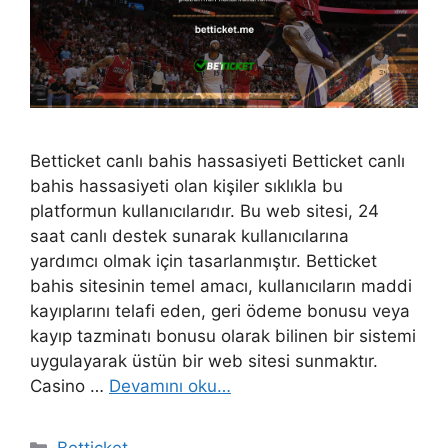
Betticket canlı bahis hassasiyeti Betticket canlı
bahis hassasiyeti olan kişiler sıklıkla bu
platformun kullanıcılarıdır. Bu web sitesi, 24
saat canlı destek sunarak kullanıcılarına
yardımcı olmak için tasarlanmıştır. Betticket
bahis sitesinin temel amacı, kullanıcıların maddi
kayıplarını telafi eden, geri ödeme bonusu veya
kayıp tazminatı bonusu olarak bilinen bir sistemi
uygulayarak üstün bir web sitesi sunmaktır.
Casino …
Devamını oku…
Kategoriler