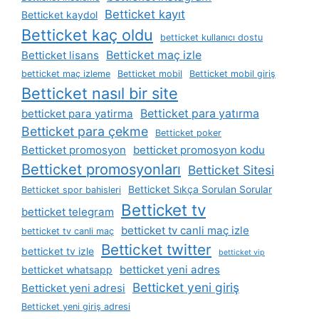
Betticket kayıt
Betticket kaydol
Betticket kaç oldu
betticket kullanıcı dostu
Betticket lisans
Betticket maç izle
betticket maç izleme
Betticket mobil
Betticket mobil giriş
Betticket nasıl bir site
betticket para yatirma
Betticket para yatırma
Betticket para çekme
Betticket poker
Betticket promosyon
betticket promosyon kodu
Betticket promosyonları
Betticket Sitesi
Betticket Sıkça Sorulan Sorular
Betticket spor bahisleri
Betticket tv
betticket telegram
betticket tv canli maç izle
betticket tv canli maç
Betticket twitter
betticket tv izle
betticket vip
betticket yeni adres
betticket whatsapp
Betticket yeni giriş
Betticket yeni adresi
Betticket yeni giriş adresi