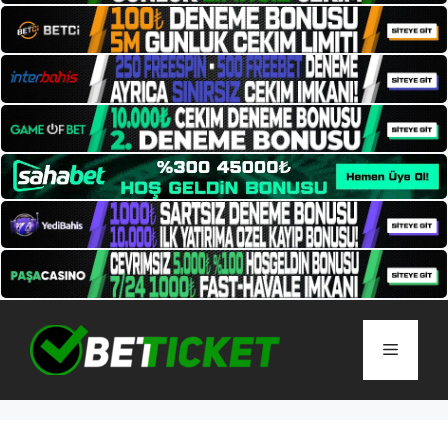
İçeriğe
atla
Menü