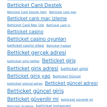
Betticket Canlı Destek
Betticket Canlı Destek Hattı
Betticket canlı maç
Betticket canlı maç izleme
Betticket Canlı Maç İzle
Betticket canlı tv
Betticket casino
Betticket casino oyunları
betticket casino sitesi
Betticket freebet
Betticket gerçek adresi
Betticket giriş
betticket giris twitter
Betticket giriş adresi
betticket girişi
Betticket giriş yap
Betticket Güncel
Betticket güncel adresi
betticket güncel adres
Betticket güncel giriş
Betticket güvenilir mi
betticket güvenlir mi
betticket instagram
Betticket inceleme