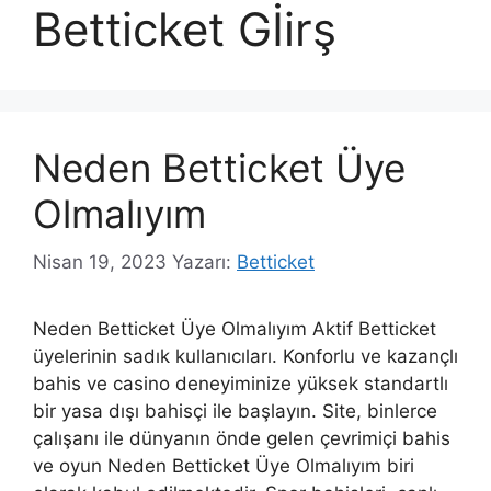
Betticket Gİirş
Neden Betticket Üye
Olmalıyım
Nisan 19, 2023
Yazarı:
Betticket
Neden Betticket Üye Olmalıyım Aktif Betticket
üyelerinin sadık kullanıcıları. Konforlu ve kazançlı
bahis ve casino deneyiminize yüksek standartlı
bir yasa dışı bahisçi ile başlayın. Site, binlerce
çalışanı ile dünyanın önde gelen çevrimiçi bahis
ve oyun Neden Betticket Üye Olmalıyım biri