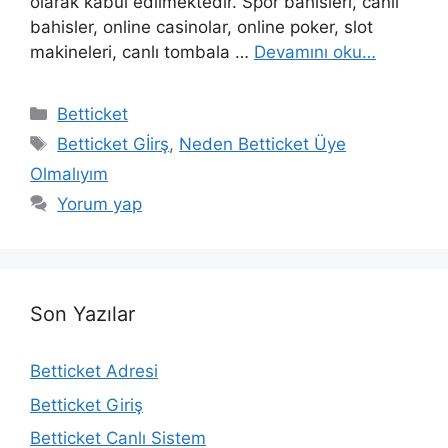
olarak kabul edilmektedir. Spor bahisleri, canlı
bahisler, online casinolar, online poker, slot
makineleri, canlı tombala …
Devamını oku…
Kategoriler
Betticket
Etiketler
Betticket Gİirş
,
Neden Betticket Üye
Olmalıyım
Yorum yap
Son Yazılar
Betticket Adresi
Betticket Giriş
Betticket Canlı Sistem