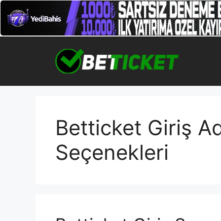
İçeriğe
atla
Betticket Giriş Ad
Seçenekleri