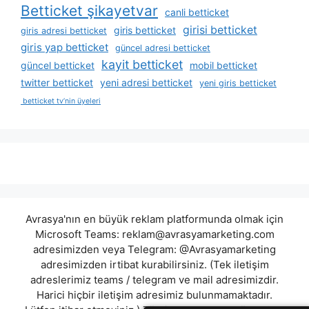
Betticket şikayetvar
canli betticket
girisi betticket
giris betticket
giris adresi betticket
giris yap betticket
güncel adresi betticket
kayit betticket
güncel betticket
mobil betticket
twitter betticket
yeni adresi betticket
yeni giris betticket
betticket tv’nin üyeleri
Avrasya'nın en büyük reklam platformunda olmak için
Microsoft Teams:
reklam@avrasyamarketing.com
adresimizden veya Telegram: @Avrasyamarketing
adresimizden irtibat kurabilirsiniz. (Tek iletişim
adreslerimiz teams / telegram ve mail adresimizdir.
Harici hiçbir iletişim adresimiz bulunmamaktadır.