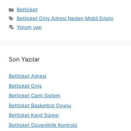
Kategoriler
Betticket
Etiketler
Betticket Giriş Adresi Neden Mobil Erişim
Yorum yap
Son Yazılar
Betticket Adresi
Betticket Giriş
Betticket Canlı Sistem
Betticket Basketbol Oyunu
Betticket Kayıt Süresi
Betticket Güvenilirlik Kontrolü