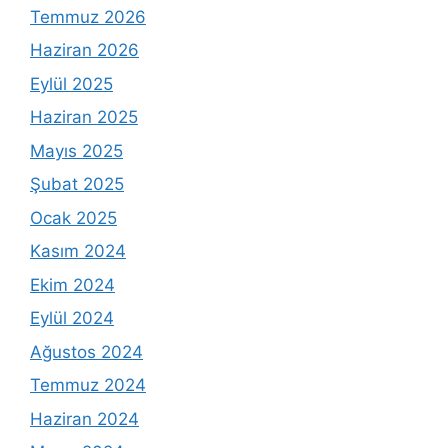
Temmuz 2026
Haziran 2026
Eylül 2025
Haziran 2025
Mayıs 2025
Şubat 2025
Ocak 2025
Kasım 2024
Ekim 2024
Eylül 2024
Ağustos 2024
Temmuz 2024
Haziran 2024