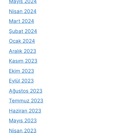
Mayıs 2024
Nisan 2024
Mart 2024
Şubat 2024
Ocak 2024
Aralık 2023
Kasım 2023
Ekim 2023
Eylül 2023
Ağustos 2023
Temmuz 2023
Haziran 2023
Mayıs 2023
Nisan 2023