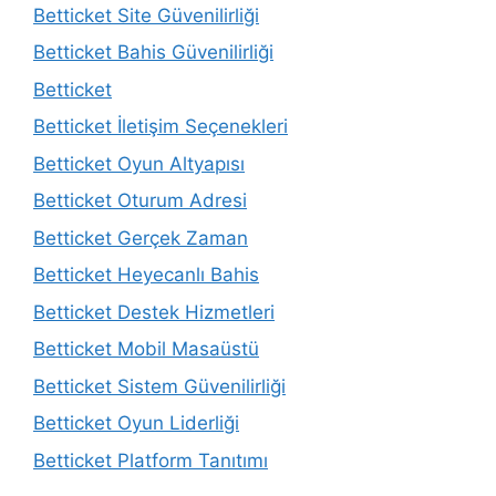
Betticket Site Güvenilirliği
Betticket Bahis Güvenilirliği
Betticket
Betticket İletişim Seçenekleri
Betticket Oyun Altyapısı
Betticket Oturum Adresi
Betticket Gerçek Zaman
Betticket Heyecanlı Bahis
Betticket Destek Hizmetleri
Betticket Mobil Masaüstü
Betticket Sistem Güvenilirliği
Betticket Oyun Liderliği
Betticket Platform Tanıtımı