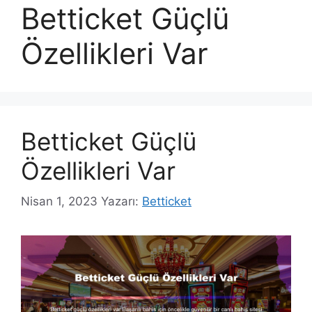
Betticket Güçlü
Özellikleri Var
Betticket Güçlü
Özellikleri Var
Nisan 1, 2023
Yazarı:
Betticket