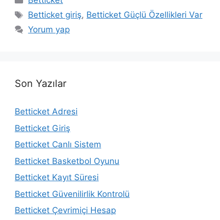
Betticket
Etiketler
Betticket giriş
,
Betticket Güçlü Özellikleri Var
Yorum yap
Son Yazılar
Betticket Adresi
Betticket Giriş
Betticket Canlı Sistem
Betticket Basketbol Oyunu
Betticket Kayıt Süresi
Betticket Güvenilirlik Kontrolü
Betticket Çevrimiçi Hesap