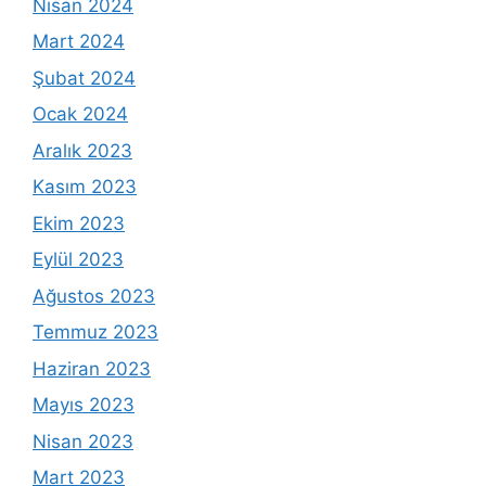
Nisan 2024
Mart 2024
Şubat 2024
Ocak 2024
Aralık 2023
Kasım 2023
Ekim 2023
Eylül 2023
Ağustos 2023
Temmuz 2023
Haziran 2023
Mayıs 2023
Nisan 2023
Mart 2023