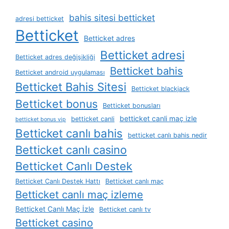
bahis sitesi betticket
adresi betticket
Betticket
Betticket adres
Betticket adresi
Betticket adres değişikliği
Betticket bahis
Betticket android uygulaması
Betticket Bahis Sitesi
Betticket blackjack
Betticket bonus
Betticket bonusları
betticket canli maç izle
betticket canli
betticket bonus vip
Betticket canlı bahis
betticket canlı bahis nedir
Betticket canlı casino
Betticket Canlı Destek
Betticket Canlı Destek Hattı
Betticket canlı maç
Betticket canlı maç izleme
Betticket Canlı Maç İzle
Betticket canlı tv
Betticket casino