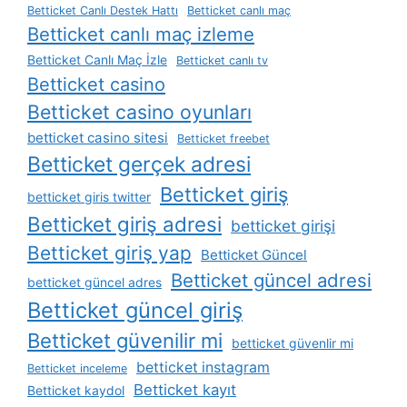
Betticket Canlı Destek Hattı
Betticket canlı maç
Betticket canlı maç izleme
Betticket Canlı Maç İzle
Betticket canlı tv
Betticket casino
Betticket casino oyunları
betticket casino sitesi
Betticket freebet
Betticket gerçek adresi
Betticket giriş
betticket giris twitter
Betticket giriş adresi
betticket girişi
Betticket giriş yap
Betticket Güncel
Betticket güncel adresi
betticket güncel adres
Betticket güncel giriş
Betticket güvenilir mi
betticket güvenlir mi
betticket instagram
Betticket inceleme
Betticket kayıt
Betticket kaydol