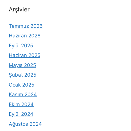
Arşivler
Temmuz 2026
Haziran 2026
Eylül 2025
Haziran 2025
Mayıs 2025
Şubat 2025
Ocak 2025
Kasım 2024
Ekim 2024
Eylül 2024
Ağustos 2024