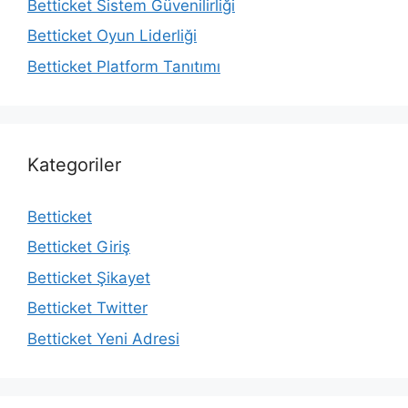
Betticket Sistem Güvenilirliği
Betticket Oyun Liderliği
Betticket Platform Tanıtımı
Kategoriler
Betticket
Betticket Giriş
Betticket Şikayet
Betticket Twitter
Betticket Yeni Adresi