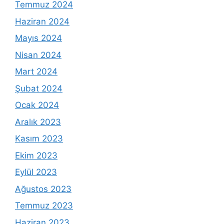
Temmuz 2024
Haziran 2024
Mayıs 2024
Nisan 2024
Mart 2024
Şubat 2024
Ocak 2024
Aralık 2023
Kasım 2023
Ekim 2023
Eylül 2023
Ağustos 2023
Temmuz 2023
Haziran 2023