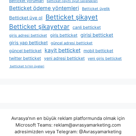
Betticket yorumları
betticket çeşitli oyun seçenekleri
Betticket ödeme yöntemleri
Betticket üyelik
Betticket şikayet
Betticket üye ol
Betticket şikayetvar
canli betticket
girisi betticket
giris betticket
giris adresi betticket
giris yap betticket
güncel adresi betticket
kayit betticket
güncel betticket
mobil betticket
twitter betticket
yeni adresi betticket
yeni giris betticket
betticket tv’nin üyeleri
Avrasya'nın en büyük reklam platformunda olmak için
Microsoft Teams:
reklam@avrasyamarketing.com
adresimizden veya Telegram: @Avrasyamarketing