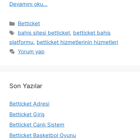
Devamını oku…
Kategoriler
Betticket
Etiketler
bahis sitesi betticket
,
betticket bahis
platformu
,
betticket hizmetlerinin hizmetleri
Yorum yap
Son Yazılar
Betticket Adresi
Betticket Giriş
Betticket Canlı Sistem
Betticket Basketbol Oyunu