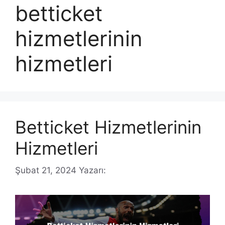
betticket
hizmetlerinin
hizmetleri
Betticket Hizmetlerinin
Hizmetleri
Şubat 21, 2024
Yazarı: