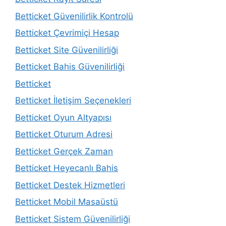
Betticket Güvenilirlik Kontrolü
Betticket Çevrimiçi Hesap
Betticket Site Güvenilirliği
Betticket Bahis Güvenilirliği
Betticket
Betticket İletişim Seçenekleri
Betticket Oyun Altyapısı
Betticket Oturum Adresi
Betticket Gerçek Zaman
Betticket Heyecanlı Bahis
Betticket Destek Hizmetleri
Betticket Mobil Masaüstü
Betticket Sistem Güvenilirliği