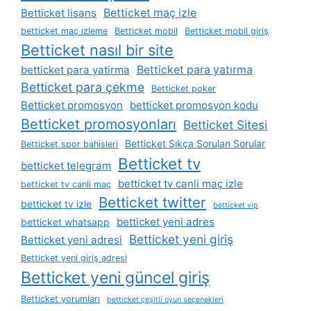
Betticket lisans
Betticket maç izle
betticket maç izleme
Betticket mobil
Betticket mobil giriş
Betticket nasıl bir site
betticket para yatirma
Betticket para yatırma
Betticket para çekme
Betticket poker
Betticket promosyon
betticket promosyon kodu
Betticket promosyonları
Betticket Sitesi
Betticket Sıkça Sorulan Sorular
Betticket spor bahisleri
Betticket tv
betticket telegram
betticket tv canli maç izle
betticket tv canli maç
Betticket twitter
betticket tv izle
betticket vip
betticket yeni adres
betticket whatsapp
Betticket yeni giriş
Betticket yeni adresi
Betticket yeni giriş adresi
Betticket yeni güncel giriş
Betticket yorumları
betticket çeşitli oyun seçenekleri