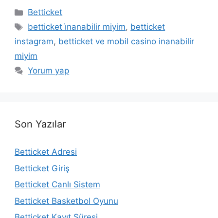
Kategoriler
Betticket
Etiketler
betticket i̇nanabilir miyim
,
betticket
instagram
,
betticket ve mobil casino inanabilir
miyim
Yorum yap
Son Yazılar
Betticket Adresi
Betticket Giriş
Betticket Canlı Sistem
Betticket Basketbol Oyunu
Betticket Kayıt Süresi