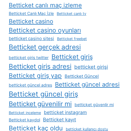
Betticket canlı maç izleme
Betticket Canlı Maç İzle
Betticket canlı tv
Betticket casino
Betticket casino oyunları
betticket casino sitesi
Betticket freebet
Betticket gerçek adresi
Betticket giriş
betticket giris twitter
Betticket giriş adresi
betticket girişi
Betticket giriş yap
Betticket Güncel
Betticket güncel adresi
betticket güncel adres
Betticket güncel giriş
Betticket güvenilir mi
betticket güvenlir mi
betticket instagram
Betticket inceleme
Betticket kayıt
Betticket kaydol
Betticket kaç oldu
betticket kullanıcı dostu