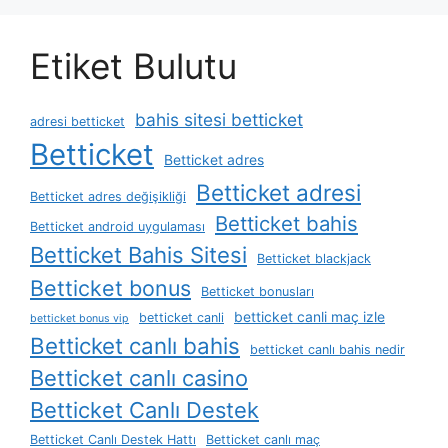
Etiket Bulutu
bahis sitesi betticket
adresi betticket
Betticket
Betticket adres
Betticket adresi
Betticket adres değişikliği
Betticket bahis
Betticket android uygulaması
Betticket Bahis Sitesi
Betticket blackjack
Betticket bonus
Betticket bonusları
betticket canli maç izle
betticket canli
betticket bonus vip
Betticket canlı bahis
betticket canlı bahis nedir
Betticket canlı casino
Betticket Canlı Destek
Betticket Canlı Destek Hattı
Betticket canlı maç