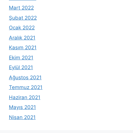
Mart 2022
Şubat 2022
Ocak 2022
Aralık 2021
Kasım 2021
Ekim 2021
Eylül 2021
Ağustos 2021
Temmuz 2021
Haziran 2021
Mayıs 2021
Nisan 2021