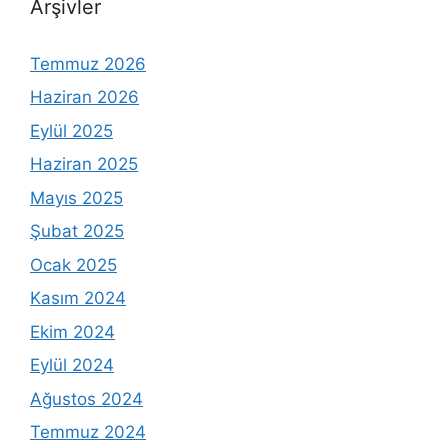
Arşivler
Temmuz 2026
Haziran 2026
Eylül 2025
Haziran 2025
Mayıs 2025
Şubat 2025
Ocak 2025
Kasım 2024
Ekim 2024
Eylül 2024
Ağustos 2024
Temmuz 2024