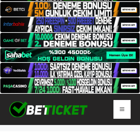
İçeriğe
atla
Menü