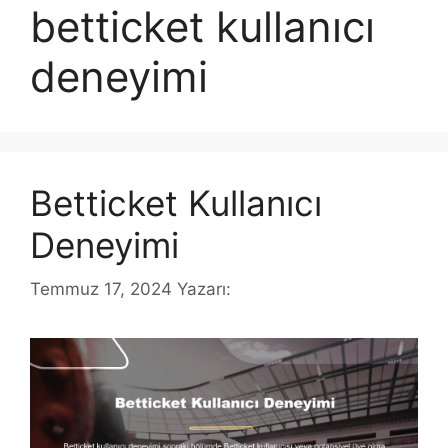
betticket kullanıcı
deneyimi
Betticket Kullanıcı
Deneyimi
Temmuz 17, 2024
Yazarı: