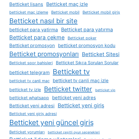
Betticket lisans
Betticket maç izle
betticket maç izleme
Betticket mobil
Betticket mobil giriş
Betticket nasıl bir site
betticket para yatirma
Betticket para yatırma
Betticket para çekme
Betticket poker
Betticket promosyon
betticket promosyon kodu
Betticket promosyonları
Betticket Sitesi
Betticket Sıkça Sorulan Sorular
Betticket spor bahisleri
Betticket tv
betticket telegram
betticket tv canli maç izle
betticket tv canli maç
Betticket twitter
betticket tv izle
betticket vip
betticket yeni adres
betticket whatsapp
Betticket yeni giriş
Betticket yeni adresi
Betticket yeni giriş adresi
Betticket yeni güncel giriş
Betticket yorumları
betticket çeşitli oyun seçenekleri