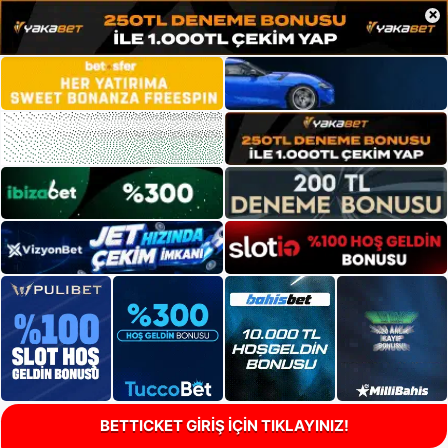
×
BETTICKET GİRİŞ İÇİN TIKLAYINIZ!