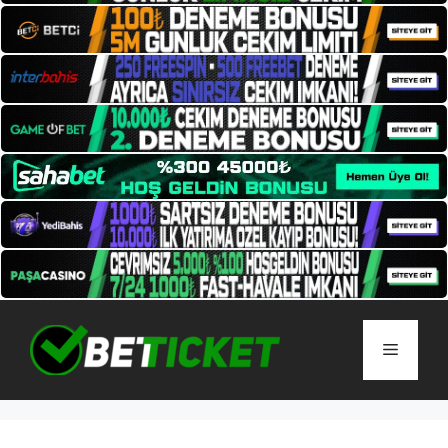
İçeriğe
atla
Menü