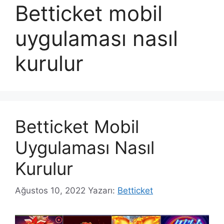
Betticket mobil
uygulaması nasıl
kurulur
Betticket Mobil
Uygulaması Nasıl
Kurulur
Ağustos 10, 2022
Yazarı:
Betticket