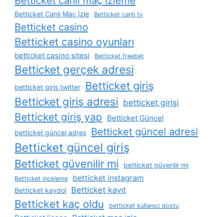
Betticket canlı maç izleme
Betticket Canlı Maç İzle
Betticket canlı tv
Betticket casino
Betticket casino oyunları
betticket casino sitesi
Betticket freebet
Betticket gerçek adresi
Betticket giriş
betticket giris twitter
Betticket giriş adresi
betticket girişi
Betticket giriş yap
Betticket Güncel
Betticket güncel adresi
betticket güncel adres
Betticket güncel giriş
Betticket güvenilir mi
betticket güvenlir mi
betticket instagram
Betticket inceleme
Betticket kayıt
Betticket kaydol
Betticket kaç oldu
betticket kullanıcı dostu