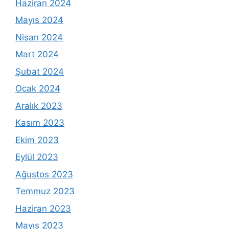
Haziran 2024
Mayıs 2024
Nisan 2024
Mart 2024
Şubat 2024
Ocak 2024
Aralık 2023
Kasım 2023
Ekim 2023
Eylül 2023
Ağustos 2023
Temmuz 2023
Haziran 2023
Mayıs 2023