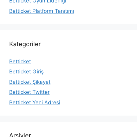
Betticket Oyun Liderliği
Betticket Platform Tanıtımı
Kategoriler
Betticket
Betticket Giriş
Betticket Şikayet
Betticket Twitter
Betticket Yeni Adresi
Arşivler