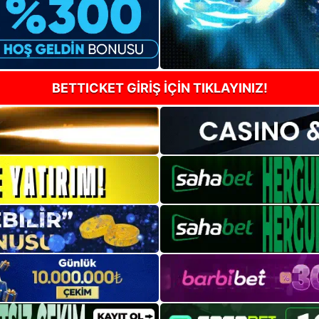
BETTICKET GİRİŞ İÇİN TIKLAYINIZ!