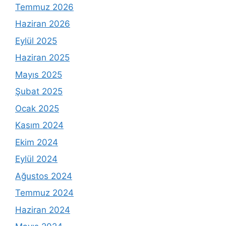
Temmuz 2026
Haziran 2026
Eylül 2025
Haziran 2025
Mayıs 2025
Şubat 2025
Ocak 2025
Kasım 2024
Ekim 2024
Eylül 2024
Ağustos 2024
Temmuz 2024
Haziran 2024