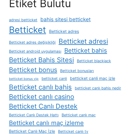
Etiket Bulutu
bahis sitesi betticket
adresi betticket
Betticket
Betticket adres
Betticket adresi
Betticket adres değişikliği
Betticket bahis
Betticket android uygulaması
Betticket Bahis Sitesi
Betticket blackjack
Betticket bonus
Betticket bonusları
betticket canli maç izle
betticket canli
betticket bonus vip
Betticket canlı bahis
betticket canlı bahis nedir
Betticket canlı casino
Betticket Canlı Destek
Betticket Canlı Destek Hattı
Betticket canlı maç
Betticket canlı maç izleme
Betticket Canlı Maç İzle
Betticket canlı tv