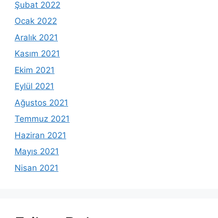
Şubat 2022
Ocak 2022
Aralık 2021
Kasım 2021
Ekim 2021
Eylül 2021
Ağustos 2021
Temmuz 2021
Haziran 2021
Mayıs 2021
Nisan 2021