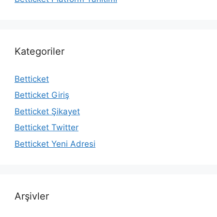
Kategoriler
Betticket
Betticket Giriş
Betticket Şikayet
Betticket Twitter
Betticket Yeni Adresi
Arşivler