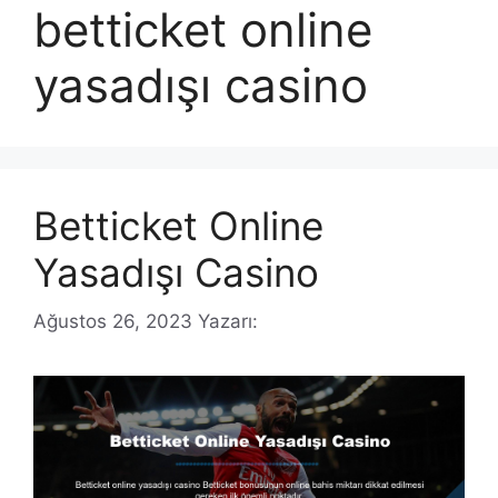
betticket online
yasadışı casino
Betticket Online
Yasadışı Casino
Ağustos 26, 2023
Yazarı: