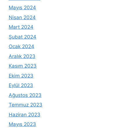
Mayıs 2024
Nisan 2024
Mart 2024
Şubat 2024
Ocak 2024
Aralık 2023
Kasım 2023
Ekim 2023
Eylül 2023
Ağustos 2023
Temmuz 2023
Haziran 2023
Mayıs 2023