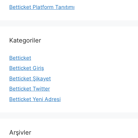
Betticket Platform Tanıtımı
Kategoriler
Betticket
Betticket Giriş
Betticket Şikayet
Betticket Twitter
Betticket Yeni Adresi
Arşivler