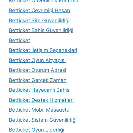
Betticket Güvenilirlik Kontrolü
Betticket Çevrimiçi Hesap
Betticket Site Güvenilirliği
Betticket Bahis Güvenilirliği
Betticket
Betticket İletişim Seçenekleri
Betticket Oyun Altyapısı
Betticket Oturum Adresi
Betticket Gerçek Zaman
Betticket Heyecanlı Bahis
Betticket Destek Hizmetleri
Betticket Mobil Masaüstü
Betticket Sistem Güvenilirliği
Betticket Oyun Liderliği