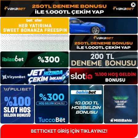
×
BETTICKET GİRİŞ İÇİN TIKLAYINIZ!