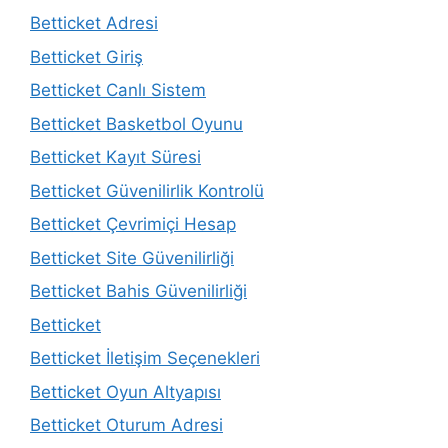
Betticket Adresi
Betticket Giriş
Betticket Canlı Sistem
Betticket Basketbol Oyunu
Betticket Kayıt Süresi
Betticket Güvenilirlik Kontrolü
Betticket Çevrimiçi Hesap
Betticket Site Güvenilirliği
Betticket Bahis Güvenilirliği
Betticket
Betticket İletişim Seçenekleri
Betticket Oyun Altyapısı
Betticket Oturum Adresi