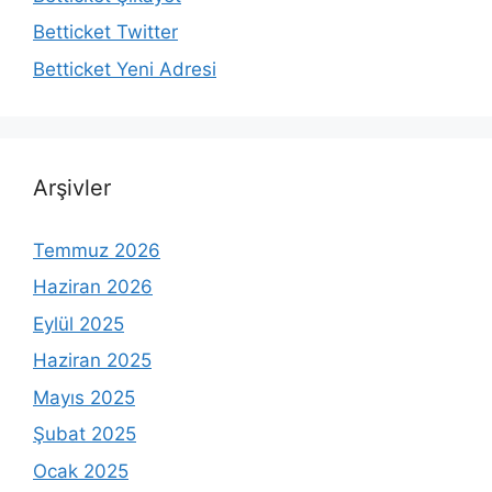
Betticket Twitter
Betticket Yeni Adresi
Arşivler
Temmuz 2026
Haziran 2026
Eylül 2025
Haziran 2025
Mayıs 2025
Şubat 2025
Ocak 2025