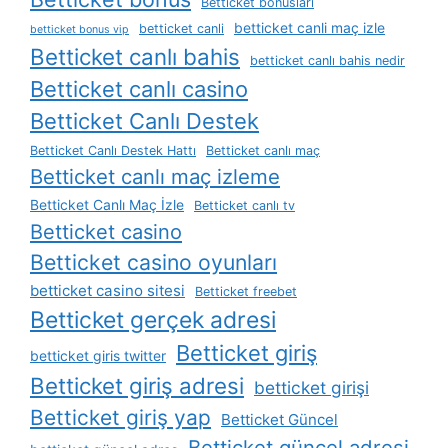
Betticket bonusları
betticket canli maç izle
betticket canli
betticket bonus vip
Betticket canlı bahis
betticket canlı bahis nedir
Betticket canlı casino
Betticket Canlı Destek
Betticket Canlı Destek Hattı
Betticket canlı maç
Betticket canlı maç izleme
Betticket Canlı Maç İzle
Betticket canlı tv
Betticket casino
Betticket casino oyunları
betticket casino sitesi
Betticket freebet
Betticket gerçek adresi
Betticket giriş
betticket giris twitter
Betticket giriş adresi
betticket girişi
Betticket giriş yap
Betticket Güncel
Betticket güncel adresi