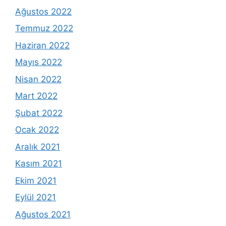
Ağustos 2022
Temmuz 2022
Haziran 2022
Mayıs 2022
Nisan 2022
Mart 2022
Şubat 2022
Ocak 2022
Aralık 2021
Kasım 2021
Ekim 2021
Eylül 2021
Ağustos 2021