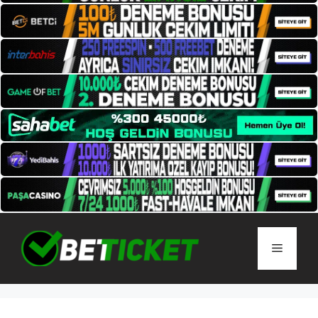
İçeriğe
atla
Menü