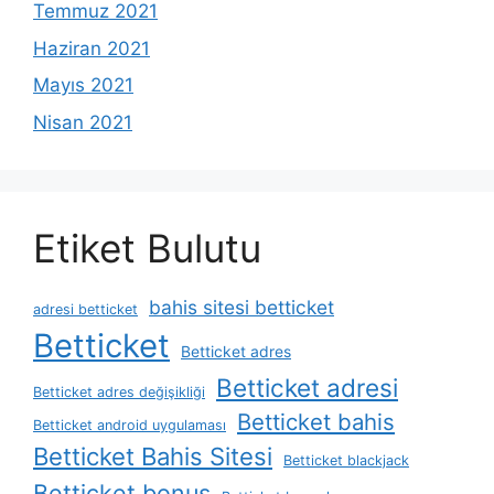
Temmuz 2021
Haziran 2021
Mayıs 2021
Nisan 2021
Etiket Bulutu
bahis sitesi betticket
adresi betticket
Betticket
Betticket adres
Betticket adresi
Betticket adres değişikliği
Betticket bahis
Betticket android uygulaması
Betticket Bahis Sitesi
Betticket blackjack
Betticket bonus