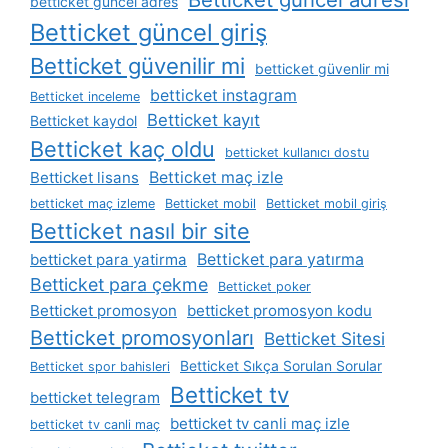
betticket güncel adres
Betticket güncel giriş
Betticket güvenilir mi
betticket güvenlir mi
betticket instagram
Betticket inceleme
Betticket kayıt
Betticket kaydol
Betticket kaç oldu
betticket kullanıcı dostu
Betticket lisans
Betticket maç izle
betticket maç izleme
Betticket mobil
Betticket mobil giriş
Betticket nasıl bir site
betticket para yatirma
Betticket para yatırma
Betticket para çekme
Betticket poker
Betticket promosyon
betticket promosyon kodu
Betticket promosyonları
Betticket Sitesi
Betticket Sıkça Sorulan Sorular
Betticket spor bahisleri
Betticket tv
betticket telegram
betticket tv canli maç izle
betticket tv canli maç