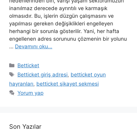
nedenlerinden biri, vahşi yaşam sektörümüzün
inanılmaz derecede ayrıntılı ve karmaşık
olmasıdır. Bu, işlerin düzgün çalışmasını ve
yapılması gereken değişiklikleri engelleyen
herhangi bir sorunla gösterilir. Yani, her hafta
engellenen adres sorununu çözmenin bir yolunu
…
Devamını oku…
Kategoriler
Betticket
Etiketler
Betticket giriş adresi
,
betticket oyun
hayranları
,
betticket şikayet sekmesi
Yorum yap
Son Yazılar