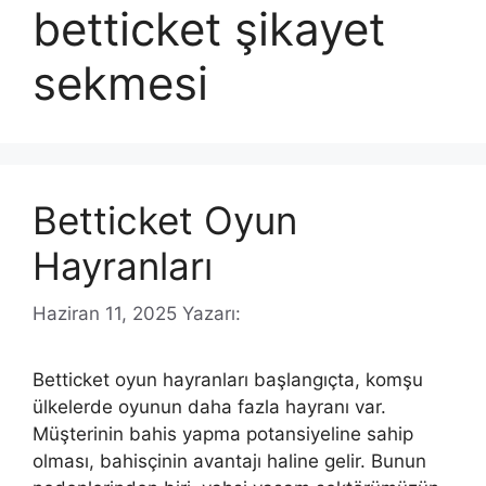
betticket şikayet
sekmesi
Betticket Oyun
Hayranları
Haziran 11, 2025
Yazarı:
Betticket oyun hayranları başlangıçta, komşu
ülkelerde oyunun daha fazla hayranı var.
Müşterinin bahis yapma potansiyeline sahip
olması, bahisçinin avantajı haline gelir. Bunun