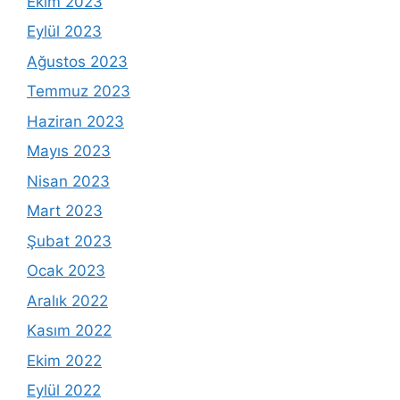
Ekim 2023
Eylül 2023
Ağustos 2023
Temmuz 2023
Haziran 2023
Mayıs 2023
Nisan 2023
Mart 2023
Şubat 2023
Ocak 2023
Aralık 2022
Kasım 2022
Ekim 2022
Eylül 2022