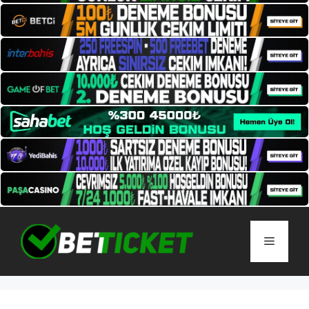
İçeriğe
atla
Menü