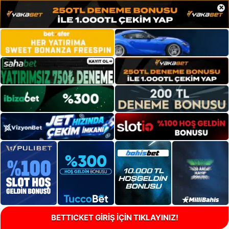
×
BETTICKET GİRİŞ İÇİN TIKLAYINIZ!