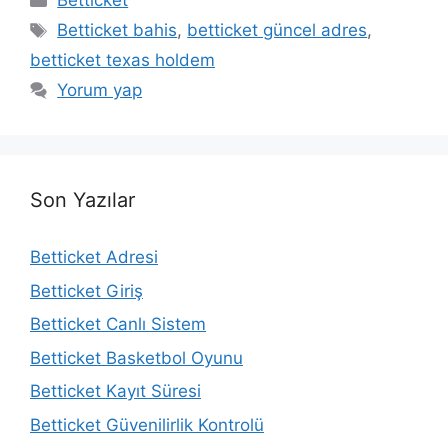
Betticket
Etiketler
Betticket bahis
,
betticket güncel adres
,
betticket texas holdem
Yorum yap
Son Yazılar
Betticket Adresi
Betticket Giriş
Betticket Canlı Sistem
Betticket Basketbol Oyunu
Betticket Kayıt Süresi
Betticket Güvenilirlik Kontrolü