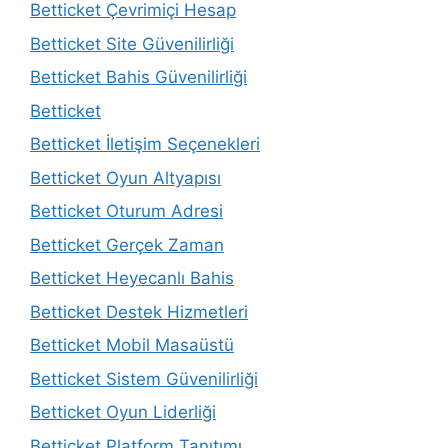
Betticket Çevrimiçi Hesap
Betticket Site Güvenilirliği
Betticket Bahis Güvenilirliği
Betticket
Betticket İletişim Seçenekleri
Betticket Oyun Altyapısı
Betticket Oturum Adresi
Betticket Gerçek Zaman
Betticket Heyecanlı Bahis
Betticket Destek Hizmetleri
Betticket Mobil Masaüstü
Betticket Sistem Güvenilirliği
Betticket Oyun Liderliği
Betticket Platform Tanıtımı