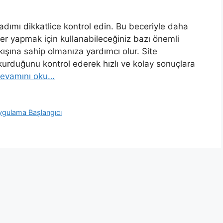
 adımı dikkatlice kontrol edin. Bu beceriyle daha
isler yapmak için kullanabileceğiniz bazı önemli
kışına sahip olmanıza yardımcı olur. Site
im kurduğunu kontrol ederek hızlı ve kolay sonuçlara
evamını oku…
ygulama Başlangıcı