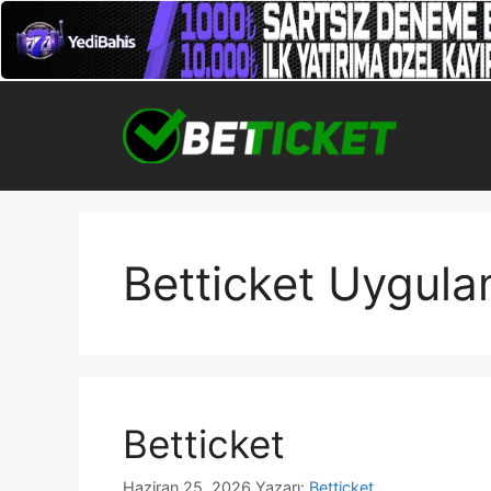
İçeriğe
atla
Betticket Uygula
Betticket
Haziran 25, 2026
Yazarı:
Betticket