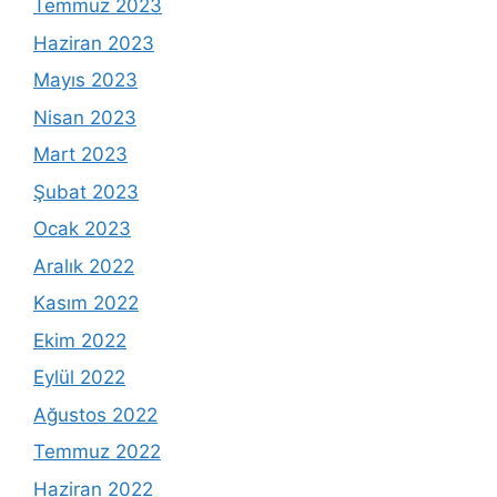
Temmuz 2023
Haziran 2023
Mayıs 2023
Nisan 2023
Mart 2023
Şubat 2023
Ocak 2023
Aralık 2022
Kasım 2022
Ekim 2022
Eylül 2022
Ağustos 2022
Temmuz 2022
Haziran 2022