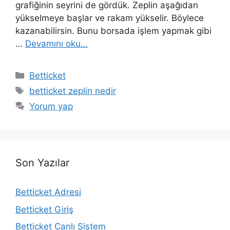
grafiğinin seyrini de gördük. Zeplin aşağıdan
yükselmeye başlar ve rakam yükselir. Böylece
kazanabilirsin. Bunu borsada işlem yapmak gibi
…
Devamını oku…
Kategoriler
Betticket
Etiketler
betticket zeplin nedir
Yorum yap
Son Yazılar
Betticket Adresi
Betticket Giriş
Betticket Canlı Sistem