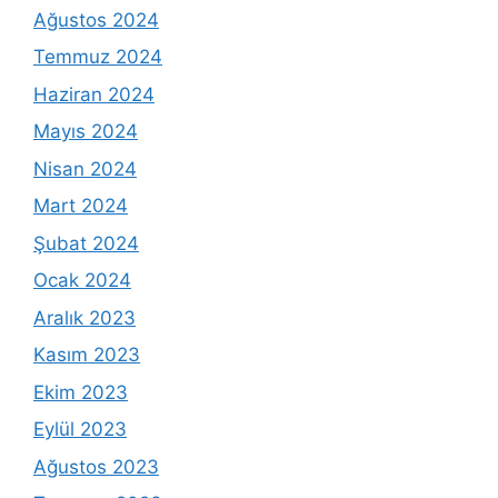
Ağustos 2024
Temmuz 2024
Haziran 2024
Mayıs 2024
Nisan 2024
Mart 2024
Şubat 2024
Ocak 2024
Aralık 2023
Kasım 2023
Ekim 2023
Eylül 2023
Ağustos 2023