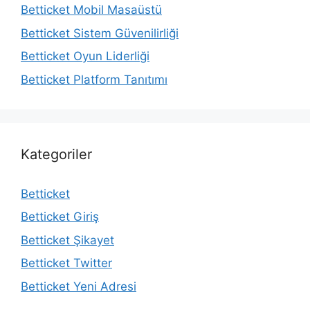
Betticket Mobil Masaüstü
Betticket Sistem Güvenilirliği
Betticket Oyun Liderliği
Betticket Platform Tanıtımı
Kategoriler
Betticket
Betticket Giriş
Betticket Şikayet
Betticket Twitter
Betticket Yeni Adresi