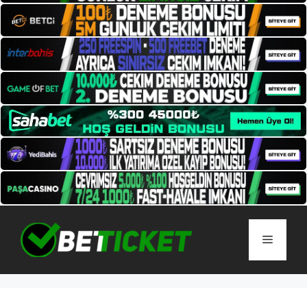
İçeriğe
atla
Menü