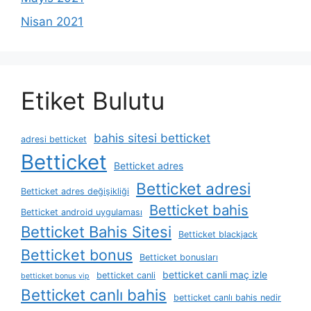
Nisan 2021
Etiket Bulutu
bahis sitesi betticket
adresi betticket
Betticket
Betticket adres
Betticket adresi
Betticket adres değişikliği
Betticket bahis
Betticket android uygulaması
Betticket Bahis Sitesi
Betticket blackjack
Betticket bonus
Betticket bonusları
betticket canli maç izle
betticket canli
betticket bonus vip
Betticket canlı bahis
betticket canlı bahis nedir