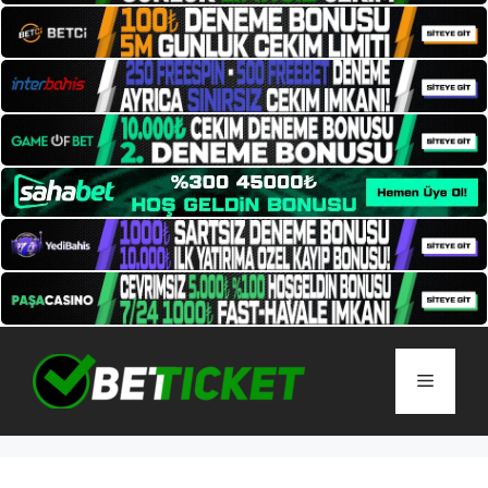
İçeriğe
atla
Menü