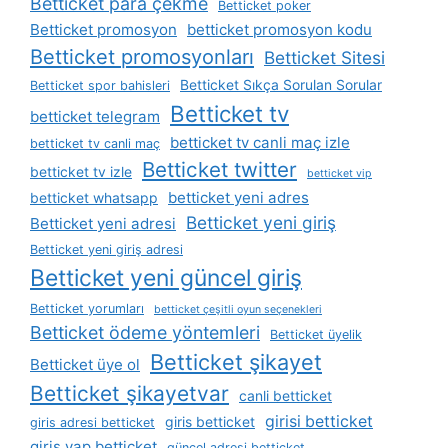
Betticket para çekme
Betticket poker
Betticket promosyon
betticket promosyon kodu
Betticket promosyonları
Betticket Sitesi
Betticket Sıkça Sorulan Sorular
Betticket spor bahisleri
Betticket tv
betticket telegram
betticket tv canli maç izle
betticket tv canli maç
Betticket twitter
betticket tv izle
betticket vip
betticket yeni adres
betticket whatsapp
Betticket yeni giriş
Betticket yeni adresi
Betticket yeni giriş adresi
Betticket yeni güncel giriş
Betticket yorumları
betticket çeşitli oyun seçenekleri
Betticket ödeme yöntemleri
Betticket üyelik
Betticket şikayet
Betticket üye ol
Betticket şikayetvar
canli betticket
girisi betticket
giris betticket
giris adresi betticket
giris yap betticket
güncel adresi betticket