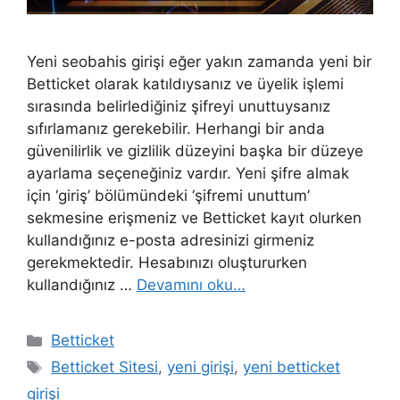
Yeni seobahis girişi eğer yakın zamanda yeni bir
Betticket olarak katıldıysanız ve üyelik işlemi
sırasında belirlediğiniz şifreyi unuttuysanız
sıfırlamanız gerekebilir. Herhangi bir anda
güvenilirlik ve gizlilik düzeyini başka bir düzeye
ayarlama seçeneğiniz vardır. Yeni şifre almak
için ‘giriş’ bölümündeki ‘şifremi unuttum’
sekmesine erişmeniz ve Betticket kayıt olurken
kullandığınız e-posta adresinizi girmeniz
gerekmektedir. Hesabınızı oluştururken
kullandığınız …
Devamını oku…
Kategoriler
Betticket
Etiketler
Betticket Sitesi
,
yeni girişi
,
yeni betticket
girişi