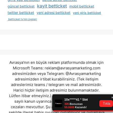
kayit betticket
güncel betticket
mobil betticket
twitter betticket
yeni adresi betticket
yeni giris betticket
betticket tv’nin üyeleri
Avrasya'nın en büyük reklam platformunda olmak için
Microsoft Teams:
reklam@avrasyamarketing.com
adresimizden veya Telegram: @Avrasyamarketing
adresimizden irtibat kurabilirsiniz. (Tek iletişim
adreslerimiz teams / telegram ve mail adresimizdir.
Harici hiçbir iletişim adresimiz bulunmamaktadır.
Lütfen itibar etmeyiniz.) Türkiye yasalarına göre 7258
sayılı kanun uyarınca yasa dışı bahis oynamanın
cezaları mevcuttur. Şu an bulunduğunuz site hiç bir
şekilde illegal bahis oyunları oynatmıyor ve oynamaya