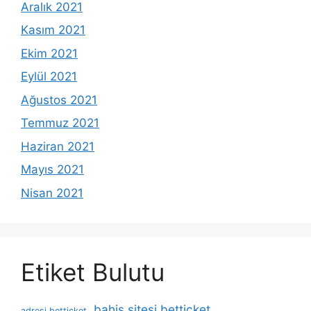
Aralık 2021
Kasım 2021
Ekim 2021
Eylül 2021
Ağustos 2021
Temmuz 2021
Haziran 2021
Mayıs 2021
Nisan 2021
Etiket Bulutu
bahis sitesi betticket
adresi betticket