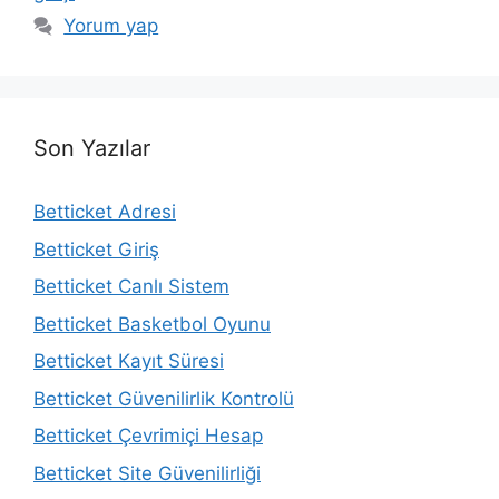
Yorum yap
Son Yazılar
Betticket Adresi
Betticket Giriş
Betticket Canlı Sistem
Betticket Basketbol Oyunu
Betticket Kayıt Süresi
Betticket Güvenilirlik Kontrolü
Betticket Çevrimiçi Hesap
Betticket Site Güvenilirliği