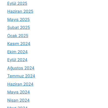
Eylül 2025
Haziran 2025
Mayıs 2025
Şubat 2025
Ocak 2025
Kasım 2024
Ekim 2024
Eylül 2024
Ağustos 2024
Temmuz 2024
Haziran 2024
Mayıs 2024
Nisan 2024