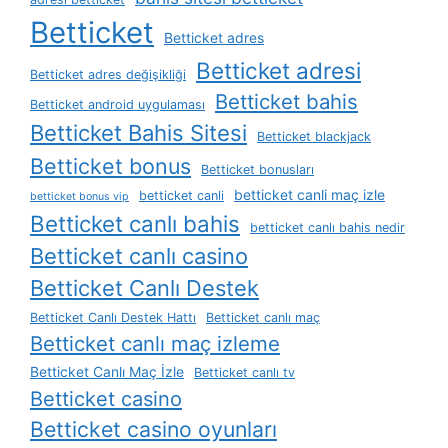
Betticket
Betticket adres
Betticket adresi
Betticket adres değişikliği
Betticket bahis
Betticket android uygulaması
Betticket Bahis Sitesi
Betticket blackjack
Betticket bonus
Betticket bonusları
betticket canli maç izle
betticket canli
betticket bonus vip
Betticket canlı bahis
betticket canlı bahis nedir
Betticket canlı casino
Betticket Canlı Destek
Betticket Canlı Destek Hattı
Betticket canlı maç
Betticket canlı maç izleme
Betticket Canlı Maç İzle
Betticket canlı tv
Betticket casino
Betticket casino oyunları