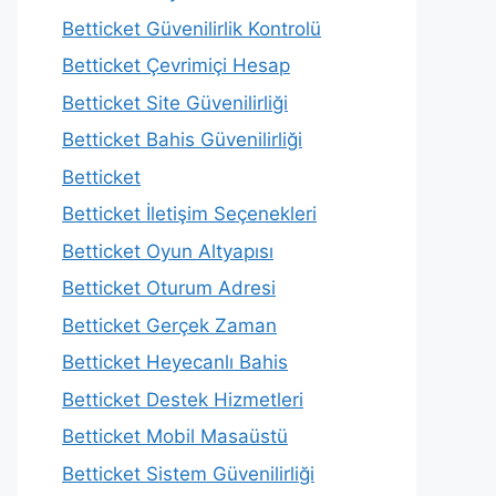
Betticket Güvenilirlik Kontrolü
Betticket Çevrimiçi Hesap
Betticket Site Güvenilirliği
Betticket Bahis Güvenilirliği
Betticket
Betticket İletişim Seçenekleri
Betticket Oyun Altyapısı
Betticket Oturum Adresi
Betticket Gerçek Zaman
Betticket Heyecanlı Bahis
Betticket Destek Hizmetleri
Betticket Mobil Masaüstü
Betticket Sistem Güvenilirliği