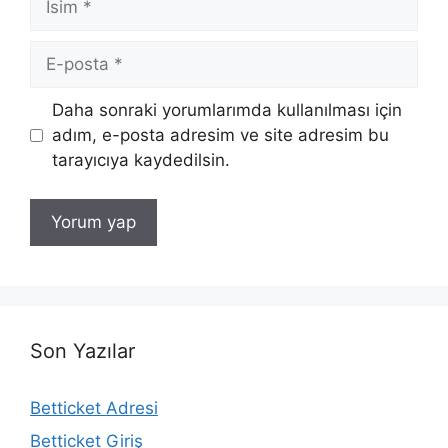
E-
posta
İnternet
Daha sonraki yorumlarımda kullanılması için
sitesi
adım, e-posta adresim ve site adresim bu
tarayıcıya kaydedilsin.
Son Yazılar
Betticket Adresi
Betticket Giriş