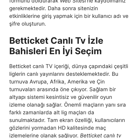
formunu doldurarak Web Sitesi’ne kaydolmanız
gerekmektedir. Daha sonra sitenizin
etkinliklerine giriş yapmak için bir kullanıcı adı ve
şifre oluşturun.
Betticket Canlı Tv İzle
Bahisleri En İyi Seçim
Betticket canlı TV içeriği, dünya çapındaki çeşitli
liglerin canlı yayınlarını desteklemektedir. Bu
turnuva Avrupa, Afrika, Amerika ve Çin
turnuvaları arasında öne çıkıyor. Sağlam bir
altyapı sistemi kesintisiz ve güvenilir oyun
izleme olanağı sağlar. Önemli maçların yanı sıra
farklı zamanlarda alt lig maçları da
sunulmaktadır. Tam ekran özelliği, kullanıcıların
gözlerini yormadan HD kalitesinde maç
izlemelerine olanak sağlıyor.
Betticket canlı tv