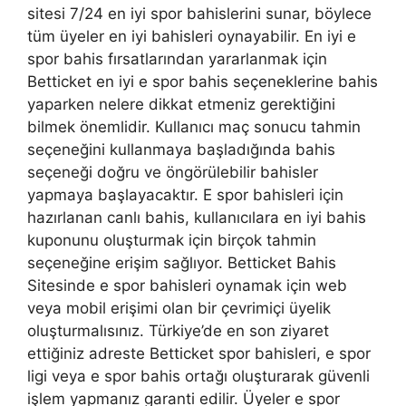
sitesi 7/24 en iyi spor bahislerini sunar, böylece
tüm üyeler en iyi bahisleri oynayabilir. En iyi e
spor bahis fırsatlarından yararlanmak için
Betticket en iyi e spor bahis seçeneklerine bahis
yaparken nelere dikkat etmeniz gerektiğini
bilmek önemlidir. Kullanıcı maç sonucu tahmin
seçeneğini kullanmaya başladığında bahis
seçeneği doğru ve öngörülebilir bahisler
yapmaya başlayacaktır. E spor bahisleri için
hazırlanan canlı bahis, kullanıcılara en iyi bahis
kuponunu oluşturmak için birçok tahmin
seçeneğine erişim sağlıyor. Betticket Bahis
Sitesinde e spor bahisleri oynamak için web
veya mobil erişimi olan bir çevrimiçi üyelik
oluşturmalısınız. Türkiye’de en son ziyaret
ettiğiniz adreste Betticket spor bahisleri, e spor
ligi veya e spor bahis ortağı oluşturarak güvenli
işlem yapmanız garanti edilir. Üyeler e spor