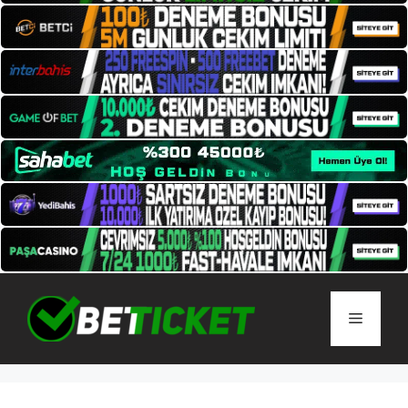
İçeriğe
atla
Menü