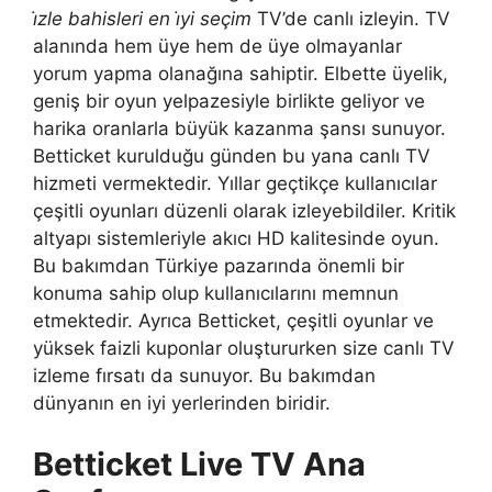
i̇zle bahisleri en i̇yi seçim
TV’de canlı izleyin. TV
alanında hem üye hem de üye olmayanlar
yorum yapma olanağına sahiptir. Elbette üyelik,
geniş bir oyun yelpazesiyle birlikte geliyor ve
harika oranlarla büyük kazanma şansı sunuyor.
Betticket kurulduğu günden bu yana canlı TV
hizmeti vermektedir. Yıllar geçtikçe kullanıcılar
çeşitli oyunları düzenli olarak izleyebildiler. Kritik
altyapı sistemleriyle akıcı HD kalitesinde oyun.
Bu bakımdan Türkiye pazarında önemli bir
konuma sahip olup kullanıcılarını memnun
etmektedir. Ayrıca Betticket, çeşitli oyunlar ve
yüksek faizli kuponlar oluştururken size canlı TV
izleme fırsatı da sunuyor. Bu bakımdan
dünyanın en iyi yerlerinden biridir.
Betticket Live TV Ana