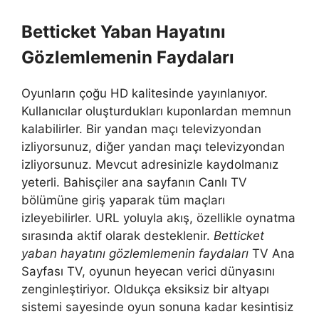
Betticket Yaban Hayatını
Gözlemlemenin Faydaları
Oyunların çoğu HD kalitesinde yayınlanıyor.
Kullanıcılar oluşturdukları kuponlardan memnun
kalabilirler. Bir yandan maçı televizyondan
izliyorsunuz, diğer yandan maçı televizyondan
izliyorsunuz. Mevcut adresinizle kaydolmanız
yeterli. Bahisçiler ana sayfanın Canlı TV
bölümüne giriş yaparak tüm maçları
izleyebilirler. URL yoluyla akış, özellikle oynatma
sırasında aktif olarak desteklenir.
Betticket
yaban hayatını gözlemlemenin faydaları
TV Ana
Sayfası TV, oyunun heyecan verici dünyasını
zenginleştiriyor. Oldukça eksiksiz bir altyapı
sistemi sayesinde oyun sonuna kadar kesintisiz