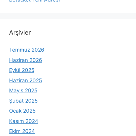
Arşivler
Temmuz 2026
Haziran 2026
Eylül 2025
Haziran 2025
Mayıs 2025
Şubat 2025
Ocak 2025
Kasım 2024
Ekim 2024