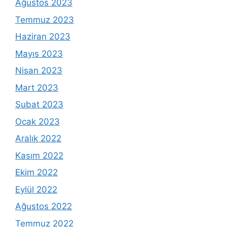
Ağustos 2023
Temmuz 2023
Haziran 2023
Mayıs 2023
Nisan 2023
Mart 2023
Şubat 2023
Ocak 2023
Aralık 2022
Kasım 2022
Ekim 2022
Eylül 2022
Ağustos 2022
Temmuz 2022