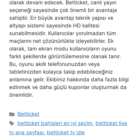
olarak devam edecek. Betticket, canlı yayın
seçeneği sayesinde çok önemli bir avantaja
sahiptir. En büyük avantajı teknik yapısı ve
altyapı sistemi sayesinde HD kalitesi
sunabilmesidir. Kullanıcılar yorulmadan tüm
maçlarını net çözünürlükte izleyebilirler. Ek
olarak, tam ekran modu kullanıcıların oyunu
farklı şekillerde görüntülemesine olanak tanır.
Bu, oyunu akıllı telefonunuzdan veya
tabletinizden kolayca takip edebileceğiniz
anlamına gelir. Ekibiniz hakkında daha fazla bilgi
edinmek ve daha güçlü kuponlar oluşturmak da
önemlidir.
Kategoriler
Betticket
Etiketler
betticket bahisleri en i̇yi seçim
,
betticket live
tv ana sayfası
,
betticket tv izle