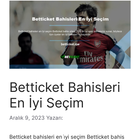
Betticket Bahisleri
En İyi Seçim
Aralık 9, 2023
Yazarı:
Betticket bahisleri en i̇yi seçim Betticket bahis