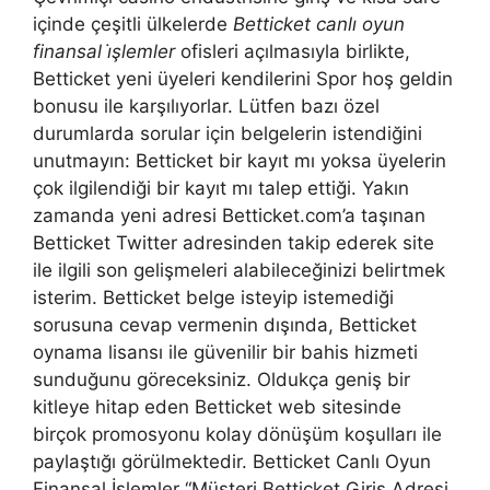
içinde çeşitli ülkelerde
Betticket canlı oyun
finansal i̇şlemler
ofisleri açılmasıyla birlikte,
Betticket yeni üyeleri kendilerini Spor hoş geldin
bonusu ile karşılıyorlar. Lütfen bazı özel
durumlarda sorular için belgelerin istendiğini
unutmayın: Betticket bir kayıt mı yoksa üyelerin
çok ilgilendiği bir kayıt mı talep ettiği. Yakın
zamanda yeni adresi Betticket.com’a taşınan
Betticket Twitter adresinden takip ederek site
ile ilgili son gelişmeleri alabileceğinizi belirtmek
isterim. Betticket belge isteyip istemediği
sorusuna cevap vermenin dışında, Betticket
oynama lisansı ile güvenilir bir bahis hizmeti
sunduğunu göreceksiniz. Oldukça geniş bir
kitleye hitap eden Betticket web sitesinde
birçok promosyonu kolay dönüşüm koşulları ile
paylaştığı görülmektedir. Betticket Canlı Oyun
Finansal İşlemler “Müşteri Betticket Giriş Adresi