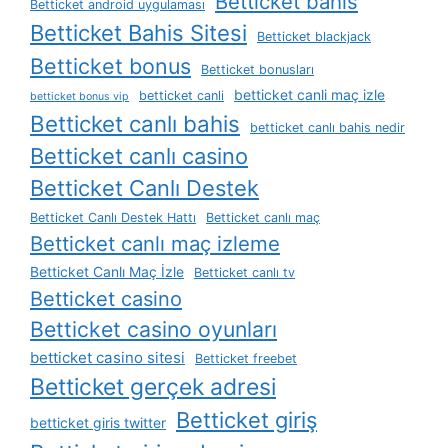
Betticket bahis
Betticket android uygulaması
Betticket Bahis Sitesi
Betticket blackjack
Betticket bonus
Betticket bonusları
betticket canli maç izle
betticket canli
betticket bonus vip
Betticket canlı bahis
betticket canlı bahis nedir
Betticket canlı casino
Betticket Canlı Destek
Betticket Canlı Destek Hattı
Betticket canlı maç
Betticket canlı maç izleme
Betticket Canlı Maç İzle
Betticket canlı tv
Betticket casino
Betticket casino oyunları
betticket casino sitesi
Betticket freebet
Betticket gerçek adresi
Betticket giriş
betticket giris twitter