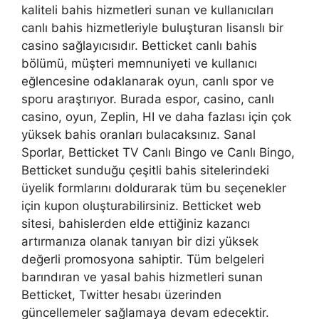
kaliteli bahis hizmetleri sunan ve kullanıcıları
canlı bahis hizmetleriyle buluşturan lisanslı bir
casino sağlayıcısıdır. Betticket canlı bahis
bölümü, müşteri memnuniyeti ve kullanıcı
eğlencesine odaklanarak oyun, canlı spor ve
sporu araştırıyor. Burada espor, casino, canlı
casino, oyun, Zeplin, HI ve daha fazlası için çok
yüksek bahis oranları bulacaksınız. Sanal
Sporlar, Betticket TV Canlı Bingo ve Canlı Bingo,
Betticket sunduğu çeşitli bahis sitelerindeki
üyelik formlarını doldurarak tüm bu seçenekler
için kupon oluşturabilirsiniz. Betticket web
sitesi, bahislerden elde ettiğiniz kazancı
artırmanıza olanak tanıyan bir dizi yüksek
değerli promosyona sahiptir. Tüm belgeleri
barındıran ve yasal bahis hizmetleri sunan
Betticket, Twitter hesabı üzerinden
güncellemeler sağlamaya devam edecektir.