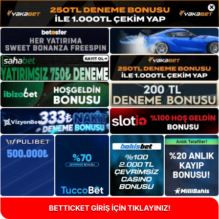
×
BETTICKET GİRİŞ İÇİN TIKLAYINIZ!