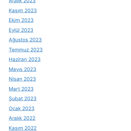
Aralık 2023
Kasım 2023
Ekim 2023
Eylül 2023
Ağustos 2023
Temmuz 2023
Haziran 2023
Mayıs 2023
Nisan 2023
Mart 2023
Şubat 2023
Ocak 2023
Aralık 2022
Kasım 2022