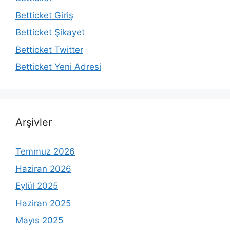
Betticket Giriş
Betticket Şikayet
Betticket Twitter
Betticket Yeni Adresi
Arşivler
Temmuz 2026
Haziran 2026
Eylül 2025
Haziran 2025
Mayıs 2025