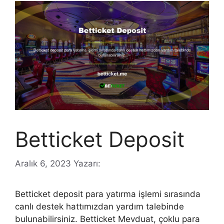
Betticket Deposit
Aralık 6, 2023
Yazarı:
Betticket deposit para yatırma işlemi sırasında
canlı destek hattımızdan yardım talebinde
bulunabilirsiniz. Betticket Mevduat, çoklu para