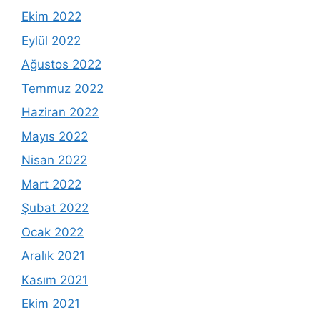
Ekim 2022
Eylül 2022
Ağustos 2022
Temmuz 2022
Haziran 2022
Mayıs 2022
Nisan 2022
Mart 2022
Şubat 2022
Ocak 2022
Aralık 2021
Kasım 2021
Ekim 2021