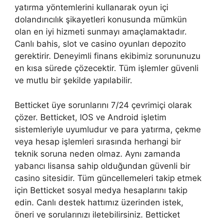
yatırma yöntemlerini kullanarak oyun içi
dolandırıcılık şikayetleri konusunda mümkün
olan en iyi hizmeti sunmayı amaçlamaktadır.
Canlı bahis, slot ve casino oyunları depozito
gerektirir. Deneyimli finans ekibimiz sorununuzu
en kısa sürede çözecektir. Tüm işlemler güvenli
ve mutlu bir şekilde yapılabilir.
Betticket üye sorunlarını 7/24 çevrimiçi olarak
çözer. Betticket, IOS ve Android işletim
sistemleriyle uyumludur ve para yatırma, çekme
veya hesap işlemleri sırasında herhangi bir
teknik soruna neden olmaz. Aynı zamanda
yabancı lisansa sahip olduğundan güvenli bir
casino sitesidir. Tüm güncellemeleri takip etmek
için Betticket sosyal medya hesaplarını takip
edin. Canlı destek hattımız üzerinden istek,
öneri ve sorularınızı iletebilirsiniz. Betticket