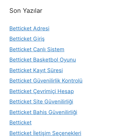
Son Yazılar
Betticket Adresi
Betticket Giriş
Betticket Canlı Sistem
Betticket Basketbol Oyunu
Betticket Kayıt Süresi
Betticket Güvenilirlik Kontrolü
Betticket Çevrimiçi Hesap
Betticket Site Güvenilirliği
Betticket Bahis Güvenilirliği
Betticket
Betticket İletişim Seçenekleri