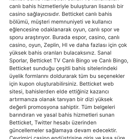
canlı bahis hizmetleriyle buluşturan lisanslı bir
casino sağlayıcısıdır. Betticket canlı bahis
bölümü, müşteri memnuniyeti ve kullanıcı
eğlencesine odaklanarak oyun, canlı spor ve
sporu araştırıyor. Burada espor, casino, canlı
casino, oyun, Zeplin, HI ve daha fazlası için çok
yüksek bahis oranları bulacaksınız. Sanal
Sporlar, Betticket TV Canlı Bingo ve Canlı Bingo,
Betticket sunduğu çeşitli bahis sitelerindeki
üyelik formlarını doldurarak tüm bu seçenekler
için kupon oluşturabilirsiniz. Betticket web
sitesi, bahislerden elde ettiğiniz kazancı
artırmanıza olanak tanıyan bir dizi yüksek
değerli promosyona sahiptir. Tüm belgeleri
barındıran ve yasal bahis hizmetleri sunan
Betticket, Twitter hesabı üzerinden
güncellemeler sağlamaya devam edecektir.
Çevrimiçi casino endüstrisine giriş ve kısa süre