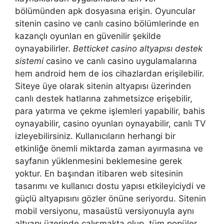
bölümünden apk dosyasına erişin. Oyuncular
sitenin casino ve canlı casino bölümlerinde en
kazançlı oyunları en güvenilir şekilde
oynayabilirler.
Betticket casino altyapısı destek
sistemi
casino ve canlı casino uygulamalarına
hem android hem de ios cihazlardan erişilebilir.
Siteye üye olarak sitenin altyapısı üzerinden
canlı destek hatlarına zahmetsizce erişebilir,
para yatırma ve çekme işlemleri yapabilir, bahis
oynayabilir, casino oyunları oynayabilir, canlı TV
izleyebilirsiniz. Kullanıcıların herhangi bir
etkinliğe önemli miktarda zaman ayırmasına ve
sayfanın yüklenmesini beklemesine gerek
yoktur. En başından itibaren web sitesinin
tasarımı ve kullanıcı dostu yapısı etkileyiciydi ve
güçlü altyapısını gözler önüne seriyordu. Sitenin
mobil versiyonu, masaüstü versiyonuyla aynı
altyapı üzerinde çalışmakta olup, tüm popüler