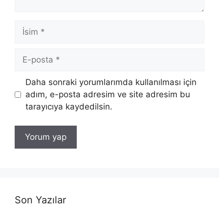
İsim
E-
posta
İnternet
Daha sonraki yorumlarımda kullanılması için
sitesi
adım, e-posta adresim ve site adresim bu
tarayıcıya kaydedilsin.
Son Yazılar