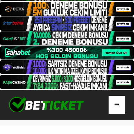
İçeriğe
atla
Menü