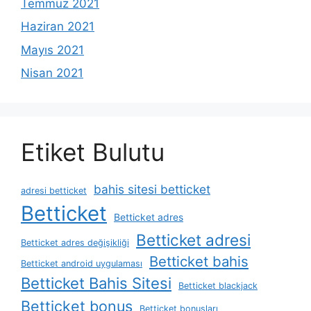
Temmuz 2021
Haziran 2021
Mayıs 2021
Nisan 2021
Etiket Bulutu
bahis sitesi betticket
adresi betticket
Betticket
Betticket adres
Betticket adresi
Betticket adres değişikliği
Betticket bahis
Betticket android uygulaması
Betticket Bahis Sitesi
Betticket blackjack
Betticket bonus
Betticket bonusları