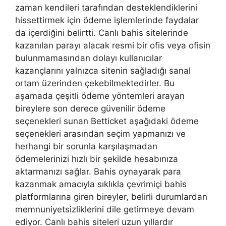
zaman kendileri tarafından desteklendiklerini
hissettirmek için ödeme işlemlerinde faydalar
da içerdiğini belirtti. Canlı bahis sitelerinde
kazanılan parayı alacak resmi bir ofis veya ofisin
bulunmamasından dolayı kullanıcılar
kazançlarını yalnızca sitenin sağladığı sanal
ortam üzerinden çekebilmektedirler. Bu
aşamada çeşitli ödeme yöntemleri arayan
bireylere son derece güvenilir ödeme
seçenekleri sunan Betticket aşağıdaki ödeme
seçenekleri arasından seçim yapmanızı ve
herhangi bir sorunla karşılaşmadan
ödemelerinizi hızlı bir şekilde hesabınıza
aktarmanızı sağlar. Bahis oynayarak para
kazanmak amacıyla sıklıkla çevrimiçi bahis
platformlarına giren bireyler, belirli durumlardan
memnuniyetsizliklerini dile getirmeye devam
ediyor. Canlı bahis siteleri uzun yıllardır