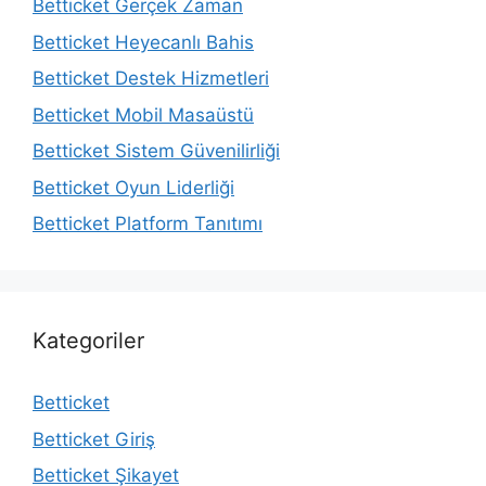
Betticket Gerçek Zaman
Betticket Heyecanlı Bahis
Betticket Destek Hizmetleri
Betticket Mobil Masaüstü
Betticket Sistem Güvenilirliği
Betticket Oyun Liderliği
Betticket Platform Tanıtımı
Kategoriler
Betticket
Betticket Giriş
Betticket Şikayet