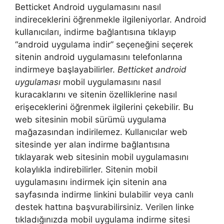
Betticket Android uygulamasını nasıl
indireceklerini öğrenmekle ilgileniyorlar. Android
kullanıcıları, indirme bağlantısına tıklayıp
“android uygulama indir” seçeneğini seçerek
sitenin android uygulamasını telefonlarına
indirmeye başlayabilirler.
Betticket android
uygulaması
mobil uygulamasını nasıl
kuracaklarını ve sitenin özelliklerine nasıl
erişeceklerini öğrenmek ilgilerini çekebilir. Bu
web sitesinin mobil sürümü uygulama
mağazasından indirilemez. Kullanıcılar web
sitesinde yer alan indirme bağlantısına
tıklayarak web sitesinin mobil uygulamasını
kolaylıkla indirebilirler. Sitenin mobil
uygulamasını indirmek için sitenin ana
sayfasında indirme linkini bulabilir veya canlı
destek hattına başvurabilirsiniz. Verilen linke
tıkladığınızda mobil uygulama indirme sitesi