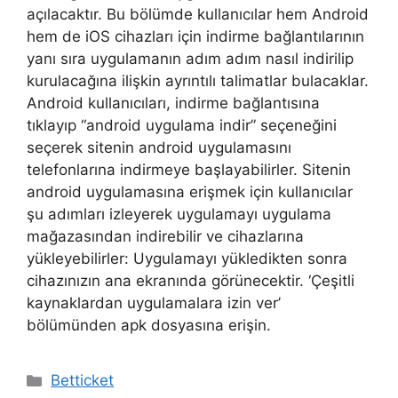
açılacaktır. Bu bölümde kullanıcılar hem Android
hem de iOS cihazları için indirme bağlantılarının
yanı sıra uygulamanın adım adım nasıl indirilip
kurulacağına ilişkin ayrıntılı talimatlar bulacaklar.
Android kullanıcıları, indirme bağlantısına
tıklayıp “android uygulama indir” seçeneğini
seçerek sitenin android uygulamasını
telefonlarına indirmeye başlayabilirler. Sitenin
android uygulamasına erişmek için kullanıcılar
şu adımları izleyerek uygulamayı uygulama
mağazasından indirebilir ve cihazlarına
yükleyebilirler: Uygulamayı yükledikten sonra
cihazınızın ana ekranında görünecektir. ‘Çeşitli
kaynaklardan uygulamalara izin ver’
bölümünden apk dosyasına erişin.
Kategoriler
Betticket