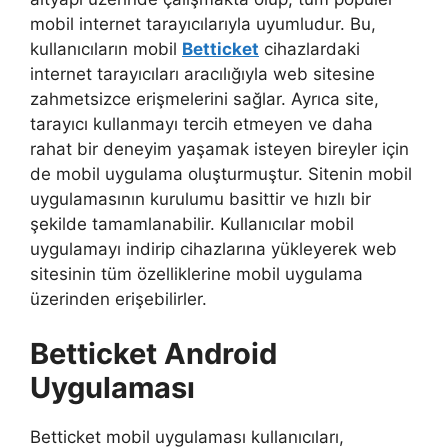
mobil internet tarayıcılarıyla uyumludur. Bu,
kullanıcıların mobil
Betticket
cihazlardaki
internet tarayıcıları aracılığıyla web sitesine
zahmetsizce erişmelerini sağlar. Ayrıca site,
tarayıcı kullanmayı tercih etmeyen ve daha
rahat bir deneyim yaşamak isteyen bireyler için
de mobil uygulama oluşturmuştur. Sitenin mobil
uygulamasının kurulumu basittir ve hızlı bir
şekilde tamamlanabilir. Kullanıcılar mobil
uygulamayı indirip cihazlarına yükleyerek web
sitesinin tüm özelliklerine mobil uygulama
üzerinden erişebilirler.
Betticket Android
Uygulaması
Betticket mobil uygulaması kullanıcıları,