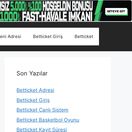
Yeni Adresi
Betticket Giriş
Betticket
Son Yazılar
Betticket Adresi
Betticket Giriş
Betticket Canlı Sistem
Betticket Basketbol Oyunu
Betticket Kayıt Süresi