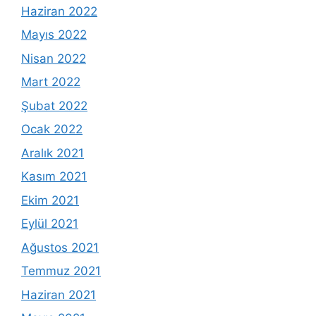
Haziran 2022
Mayıs 2022
Nisan 2022
Mart 2022
Şubat 2022
Ocak 2022
Aralık 2021
Kasım 2021
Ekim 2021
Eylül 2021
Ağustos 2021
Temmuz 2021
Haziran 2021