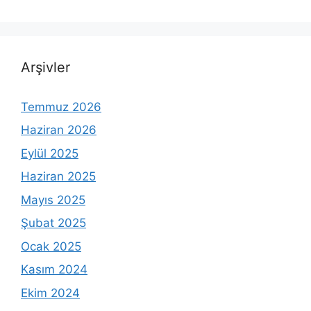
Arşivler
Temmuz 2026
Haziran 2026
Eylül 2025
Haziran 2025
Mayıs 2025
Şubat 2025
Ocak 2025
Kasım 2024
Ekim 2024