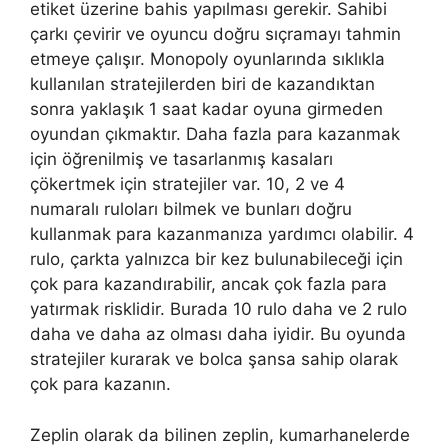
etiket üzerine bahis yapılması gerekir. Sahibi
çarkı çevirir ve oyuncu doğru sıçramayı tahmin
etmeye çalışır. Monopoly oyunlarında sıklıkla
kullanılan stratejilerden biri de kazandıktan
sonra yaklaşık 1 saat kadar oyuna girmeden
oyundan çıkmaktır. Daha fazla para kazanmak
için öğrenilmiş ve tasarlanmış kasaları
çökertmek için stratejiler var. 10, 2 ve 4
numaralı ruloları bilmek ve bunları doğru
kullanmak para kazanmanıza yardımcı olabilir. 4
rulo, çarkta yalnızca bir kez bulunabileceği için
çok para kazandırabilir, ancak çok fazla para
yatırmak risklidir. Burada 10 rulo daha ve 2 rulo
daha ve daha az olması daha iyidir. Bu oyunda
stratejiler kurarak ve bolca şansa sahip olarak
çok para kazanın.
Zeplin olarak da bilinen zeplin, kumarhanelerde