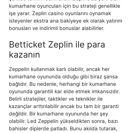
kumarhane oyuncuları için bu strateji genellikle
işe yarar. Zeplin casino oyunlarını oynamak
isteyenler ekstra ana bakiyeye ek olarak yatırım
bonusları ve indirimli bonuslar alabilirler.
Betticket Zeplin ile para
kazanın
Zeppelin kullanmak karlı olabilir, ancak her
kumarhane oyununda olduğu gibi biraz şansa
bağlıdır. Bu nedenle, herhangi bir kumarhane
oyununda garantili kar elde etmek imkansızdır.
Belirli stratejiler, taktikler ve teknikler ile
kazançlar arttırılabilir ancak bu tam bir garanti
değildir. Bir kumarhane oyununda her şey
olabilir. Led Zeppelin yükseldikten sonra, bazı
bahisler diplerde patladı. Bunu akılda tutarak,