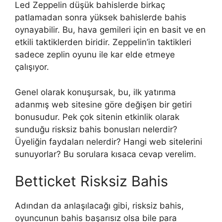
Led Zeppelin düşük bahislerde birkaç
patlamadan sonra yüksek bahislerde bahis
oynayabilir. Bu, hava gemileri için en basit ve en
etkili taktiklerden biridir. Zeppelin’in taktikleri
sadece zeplin oyunu ile kar elde etmeye
çalışıyor.
Genel olarak konuşursak, bu, ilk yatırıma
adanmış web sitesine göre değişen bir getiri
bonusudur. Pek çok sitenin etkinlik olarak
sunduğu risksiz bahis bonusları nelerdir?
Üyeliğin faydaları nelerdir? Hangi web sitelerini
sunuyorlar? Bu sorulara kısaca cevap verelim.
Betticket Risksiz Bahis
Adından da anlaşılacağı gibi, risksiz bahis,
oyuncunun bahis başarısız olsa bile para