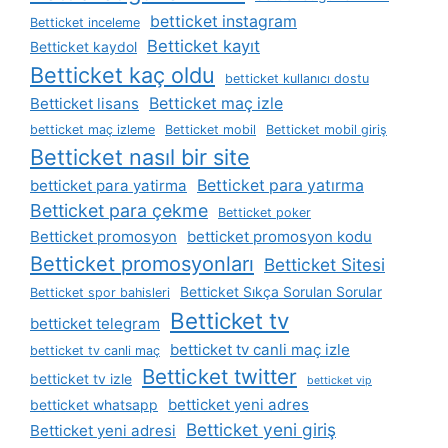
betticket instagram
Betticket inceleme
Betticket kayıt
Betticket kaydol
Betticket kaç oldu
betticket kullanıcı dostu
Betticket lisans
Betticket maç izle
betticket maç izleme
Betticket mobil
Betticket mobil giriş
Betticket nasıl bir site
betticket para yatirma
Betticket para yatırma
Betticket para çekme
Betticket poker
Betticket promosyon
betticket promosyon kodu
Betticket promosyonları
Betticket Sitesi
Betticket Sıkça Sorulan Sorular
Betticket spor bahisleri
Betticket tv
betticket telegram
betticket tv canli maç izle
betticket tv canli maç
Betticket twitter
betticket tv izle
betticket vip
betticket yeni adres
betticket whatsapp
Betticket yeni giriş
Betticket yeni adresi