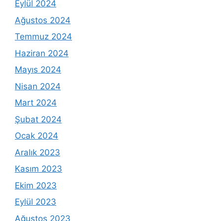
Eylül 2024
Ağustos 2024
Temmuz 2024
Haziran 2024
Mayıs 2024
Nisan 2024
Mart 2024
Şubat 2024
Ocak 2024
Aralık 2023
Kasım 2023
Ekim 2023
Eylül 2023
Ağustos 2023