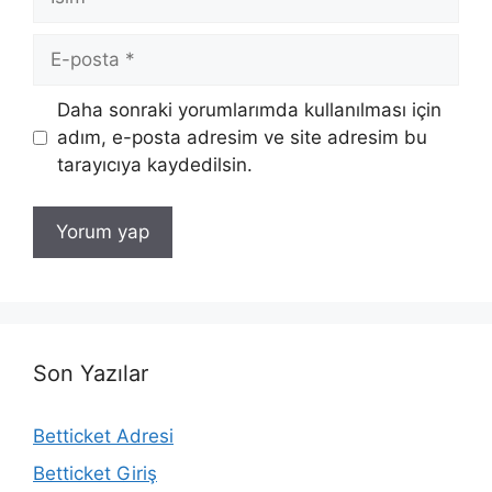
E-
posta
İnternet
Daha sonraki yorumlarımda kullanılması için
sitesi
adım, e-posta adresim ve site adresim bu
tarayıcıya kaydedilsin.
Son Yazılar
Betticket Adresi
Betticket Giriş