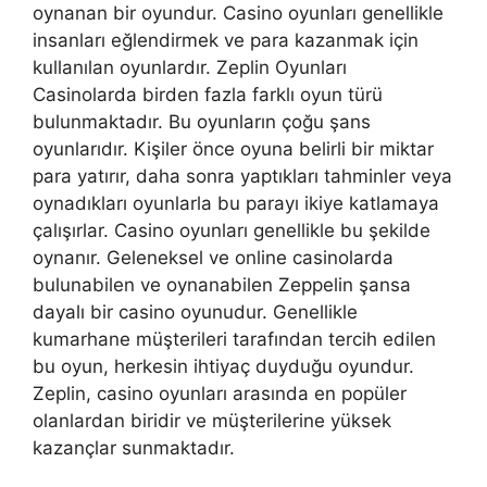
oynanan bir oyundur. Casino oyunları genellikle
insanları eğlendirmek ve para kazanmak için
kullanılan oyunlardır. Zeplin Oyunları
Casinolarda birden fazla farklı oyun türü
bulunmaktadır. Bu oyunların çoğu şans
oyunlarıdır. Kişiler önce oyuna belirli bir miktar
para yatırır, daha sonra yaptıkları tahminler veya
oynadıkları oyunlarla bu parayı ikiye katlamaya
çalışırlar. Casino oyunları genellikle bu şekilde
oynanır. Geleneksel ve online casinolarda
bulunabilen ve oynanabilen Zeppelin şansa
dayalı bir casino oyunudur. Genellikle
kumarhane müşterileri tarafından tercih edilen
bu oyun, herkesin ihtiyaç duyduğu oyundur.
Zeplin, casino oyunları arasında en popüler
olanlardan biridir ve müşterilerine yüksek
kazançlar sunmaktadır.