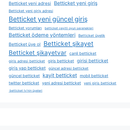
Betticket yeni giriş
Betticket yeni adresi
Betticket yeni giriş adresi
Betticket yeni güncel giriş
Betticket yorumları
betticket çeşitli oyun seçenekleri
Betticket ödeme yöntemleri
Betticket üyelik
Betticket şikayet
Betticket üye ol
Betticket şikayetvar
canli betticket
girisi betticket
giris betticket
giris adresi betticket
giris yap betticket
güncel adresi betticket
kayit betticket
güncel betticket
mobil betticket
twitter betticket
yeni adresi betticket
yeni giris betticket
betticket tv’nin üyeleri