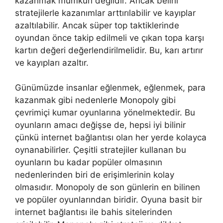
kazanmak mümkün değildir. Ancak belirli
stratejilerle kazanımlar arttırılabilir ve kayıplar
azaltılabilir. Ancak süper top taktiklerinde
oyundan önce takip edilmeli ve çıkan topa karşı
kartın değeri değerlendirilmelidir. Bu, karı artırır
ve kayıpları azaltır.
Günümüzde insanlar eğlenmek, eğlenmek, para
kazanmak gibi nedenlerle Monopoly gibi
çevrimiçi kumar oyunlarına yönelmektedir. Bu
oyunların amacı değişse de, hepsi iyi bilinir
çünkü internet bağlantısı olan her yerde kolayca
oynanabilirler. Çeşitli stratejiler kullanan bu
oyunların bu kadar popüler olmasının
nedenlerinden biri de erişimlerinin kolay
olmasıdır. Monopoly de son günlerin en bilinen
ve popüler oyunlarından biridir. Oyuna basit bir
internet bağlantısı ile bahis sitelerinden