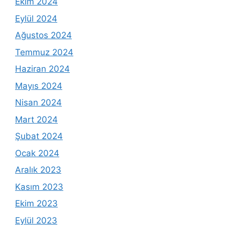
Ekim 2024
Eylül 2024
Ağustos 2024
Temmuz 2024
Haziran 2024
Mayıs 2024
Nisan 2024
Mart 2024
Şubat 2024
Ocak 2024
Aralık 2023
Kasım 2023
Ekim 2023
Eylül 2023