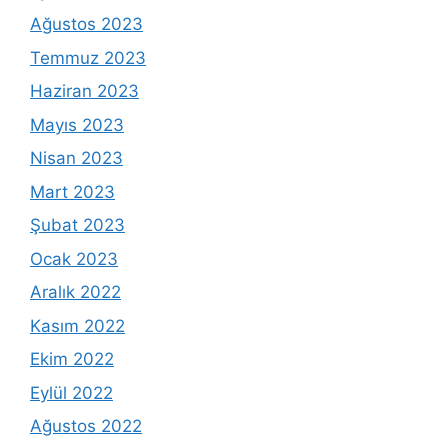
Ağustos 2023
Temmuz 2023
Haziran 2023
Mayıs 2023
Nisan 2023
Mart 2023
Şubat 2023
Ocak 2023
Aralık 2022
Kasım 2022
Ekim 2022
Eylül 2022
Ağustos 2022