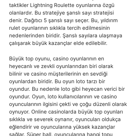
taktikler Lightning Roulette oyunlarına özgü
olanlardır. Bu stratejiye şanslı sayı stratejisi
denir. Dağıtıcı 5 şanslı sayı seçer. Bu, yıldırım
rulet oyunlarının sıklıkla tercih edilmesinin
nedenlerinden biridir. Şanslı sayılara ulaşmaya
çalışarak büyük kazançlar elde edilebilir.
Büyük top oyunu, casino oyunlarının en
heyecanlı ve zevkli oyunlarından biri olarak
bilinir ve casino müşterilerinin en sevdiği
oyunlardan biridir. Bu oyun loto tarzı bir
oyundur. Bu nedenle loto gibi heyecan verici bir
oyundur. Oyun, loto kullanıcılarının ve casino
oyuncularının ilgisini çekti ve çoğu düzenli olarak
oynuyor. Online casinolarda büyük top oyunları
sıklıkla ve severek oynanır, oyuncuları oldukça
eğlendirir ve oyuncularına yüksek kazançlar
sağlar. Süper ball, oyuncularına hangi topu