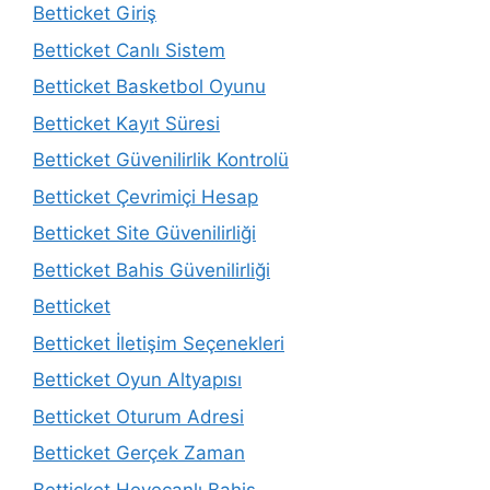
Betticket Giriş
Betticket Canlı Sistem
Betticket Basketbol Oyunu
Betticket Kayıt Süresi
Betticket Güvenilirlik Kontrolü
Betticket Çevrimiçi Hesap
Betticket Site Güvenilirliği
Betticket Bahis Güvenilirliği
Betticket
Betticket İletişim Seçenekleri
Betticket Oyun Altyapısı
Betticket Oturum Adresi
Betticket Gerçek Zaman
Betticket Heyecanlı Bahis