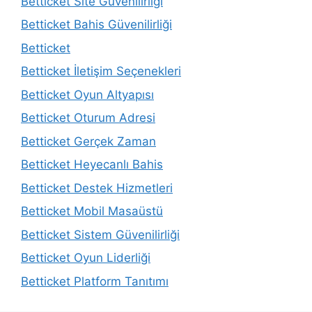
Betticket Site Güvenilirliği
Betticket Bahis Güvenilirliği
Betticket
Betticket İletişim Seçenekleri
Betticket Oyun Altyapısı
Betticket Oturum Adresi
Betticket Gerçek Zaman
Betticket Heyecanlı Bahis
Betticket Destek Hizmetleri
Betticket Mobil Masaüstü
Betticket Sistem Güvenilirliği
Betticket Oyun Liderliği
Betticket Platform Tanıtımı