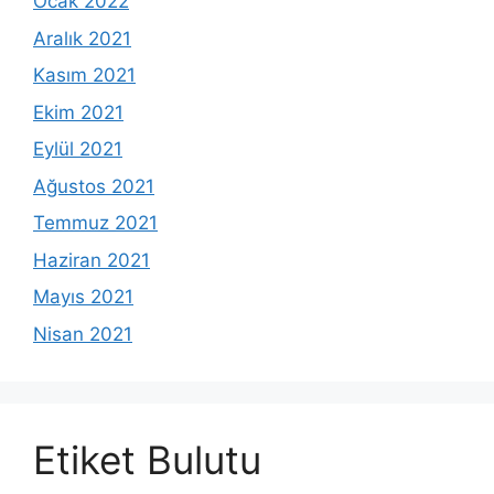
Ocak 2022
Aralık 2021
Kasım 2021
Ekim 2021
Eylül 2021
Ağustos 2021
Temmuz 2021
Haziran 2021
Mayıs 2021
Nisan 2021
Etiket Bulutu