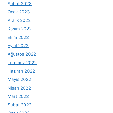
Şubat 2023
Ocak 2023
Aralık 2022
Kasım 2022
Ekim 2022
Eylül 2022
Ağustos 2022
Temmuz 2022
Haziran 2022
Mayıs 2022
Nisan 2022
Mart 2022
Şubat 2022