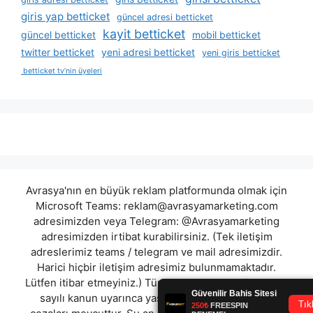
giris yap betticket
güncel adresi betticket
kayit betticket
güncel betticket
mobil betticket
twitter betticket
yeni adresi betticket
yeni giris betticket
betticket tv’nin üyeleri
Avrasya'nın en büyük reklam platformunda olmak için
Microsoft Teams:
reklam@avrasyamarketing.com
adresimizden veya Telegram: @Avrasyamarketing
adresimizden irtibat kurabilirsiniz. (Tek iletişim
adreslerimiz teams / telegram ve mail adresimizdir.
Harici hiçbir iletişim adresimiz bulunmamaktadır.
Lütfen itibar etmeyiniz.) Türkiye yasalarına göre 7258
sayılı kanun uyarınca yasa dışı bahis oynamanın