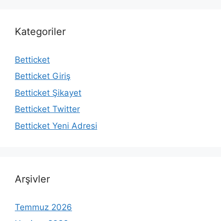
Kategoriler
Betticket
Betticket Giriş
Betticket Şikayet
Betticket Twitter
Betticket Yeni Adresi
Arşivler
Temmuz 2026