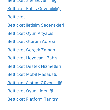
Betticket Site Güvenilirliği
Betticket Bahis Güvenilirliği
Betticket
Betticket İletişim Seçenekleri
Betticket Oyun Altyapısı
Betticket Oturum Adresi
Betticket Gerçek Zaman
Betticket Heyecanlı Bahis
Betticket Destek Hizmetleri
Betticket Mobil Masaüstü
Betticket Sistem Güvenilirliği
Betticket Oyun Liderliği
Betticket Platform Tanıtımı