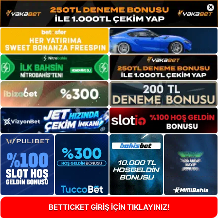
×
BETTICKET GİRİŞ İÇİN TIKLAYINIZ!